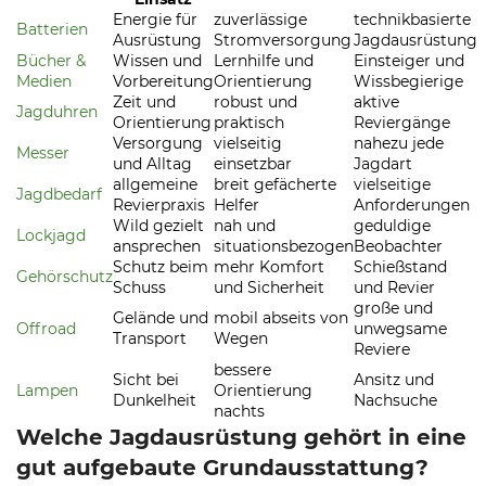
Energie für
zuverlässige
technikbasierte
Batterien
Ausrüstung
Stromversorgung
Jagdausrüstung
Bücher &
Wissen und
Lernhilfe und
Einsteiger und
Medien
Vorbereitung
Orientierung
Wissbegierige
Zeit und
robust und
aktive
Jagduhren
Orientierung
praktisch
Reviergänge
Versorgung
vielseitig
nahezu jede
Messer
und Alltag
einsetzbar
Jagdart
allgemeine
breit gefächerte
vielseitige
Jagdbedarf
Revierpraxis
Helfer
Anforderungen
Wild gezielt
nah und
geduldige
Lockjagd
ansprechen
situationsbezogen
Beobachter
Schutz beim
mehr Komfort
Schießstand
Gehörschutz
Schuss
und Sicherheit
und Revier
große und
Gelände und
mobil abseits von
Offroad
unwegsame
Transport
Wegen
Reviere
bessere
Sicht bei
Ansitz und
Lampen
Orientierung
Dunkelheit
Nachsuche
nachts
Welche Jagdausrüstung gehört in eine
gut aufgebaute Grundausstattung?