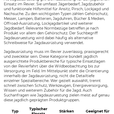
Einsatz im Revier. Sie umfasst Jägerbedarf, Jagdzubehör
und funktionale Hilfsmittel für Ansitz, Pirsch, Lockjagd und
Nachsuche. Zu den wichtigsten Typen zählen Gehörschutz,
Messer, Lampen, Batterien, Jagduhren, Bücher & Medien,
Offroad-Ausrüstung, Lockjagdartikel und weiterer
Jagdbedarf. Relevante Normbezüge betreffen je nach
Produkt vor allem den Gehörschutz. Der Suchbegriff
Jagdausruestung wird dabei häufig als alternative
Schreibweise für Jagdausrüstung verwendet.
Jagdausrüstung muss im Revier zuverlässig, praxisgerecht
und zweckklar sein. Diese Kategorie bündelt jagdlich
ausgerichtete Produktbereiche für typische Einsatzlagen
von der Revierfahrt über die Wildbeobachtung bis zur
Versorgung im Feld. Im Mittelpunkt steht die Orientierung
innerhalb der Jagdausrüstung, nicht die Detailtiefe
einzelner Spezialbereiche. Wer gezielt auswählt, trennt
schnell zwischen Schutz, Werkzeugen, Energieversorgung,
Wissen und weiterem Zubehör für die Jagd. Auch
Suchanfragen wie Jagdausruestung zielen meist auf genau
diese jagdlich geprägten Produktgruppen.
Typischer
Typ
Stärken
Geeignet für
Einsatz