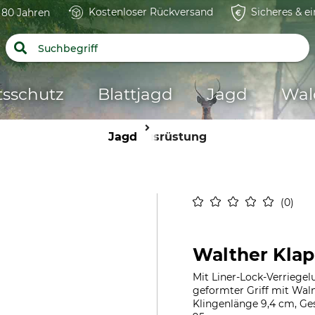
Kostenloser Rückversand
Sicheres & e
t 80 Jahren
tsschutz
Blattjagd
Jagd
Wal
Jagd
Ausrüstung
0
Walther Kla
Mit Liner-Lock-Verriege
geformter Griff mit Wal
Klingenlänge 9,4 cm, Ge