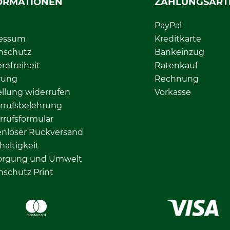
ORMATIONEN
ZAHLUNGSART
PayPal
essum
Kreditkarte
nschutz
Bankeinzug
erefreiheit
Ratenkauf
rung
Rechnung
llung widerrufen
Vorkasse
rrufsbelehrung
rrufsformular
enloser Rückversand
altigkeit
orgung und Umwelt
nschutz Print