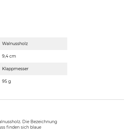
Walnussholz
9,4 cm
Klappmesser
95 g
alnussholz. Die Bezeichnung
s finden sich blaue