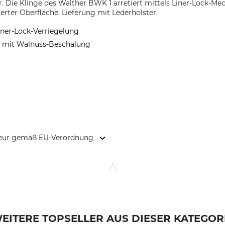
 Die Klinge des Walther BWK 1 arretiert mittels Liner-Lock-Mec
ierter Oberfläche. Lieferung mit Lederholster.
iner-Lock-Verriegelung
e mit Walnuss-Beschalung
kteur gemäß EU-Verordnung
er Feld 1, 89081 Ulm, Germany, www.carl-walther.de
EITERE TOPSELLER AUS DIESER KATEGOR