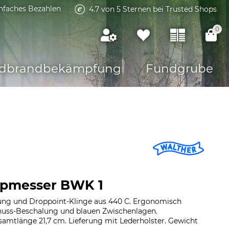
infaches Bezahlen
4.7 von 5 Sternen bei Trusted Shops
0
dbrandbekämpfung
Fundgrube
ppmesser BWK 1
lung und Droppoint-Klinge aus 440 C. Ergonomisch
nuss-Beschalung und blauen Zwischenlagen.
samtlänge 21,7 cm. Lieferung mit Lederholster. Gewicht