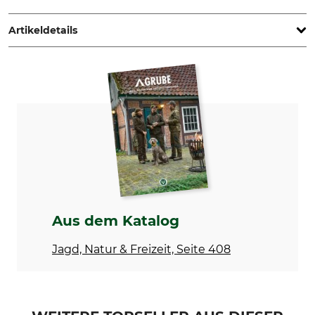
Germany, www.carl-walther.de
Artikeldetails
Marke
Produkttyp
Walther
Messerschärfer
Modellbezeichnung
Kompakt
Aus dem Katalog
Jagd, Natur & Freizeit, Seite 408