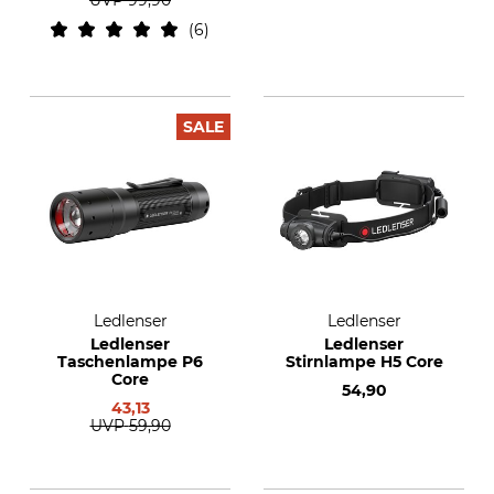
UVP
99,90
6
SALE
Ledlenser
Ledlenser
Ledlenser
Ledlenser
Taschenlampe P6
Stirnlampe H5 Core
Core
54,90
43,13
UVP
59,90