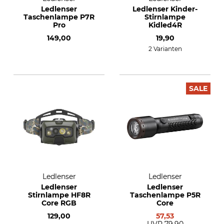
Ledlenser
Ledlenser Kinder-
Taschenlampe P7R
Stirnlampe
Pro
Kidled4R
149,00
19,90
2 Varianten
SALE
Ledlenser
Ledlenser
Ledlenser
Ledlenser
Stirnlampe HF8R
Taschenlampe P5R
Core RGB
Core
129,00
57,53