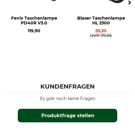
Batterietyp
Lichtleistung
18650
1200 lm
Fenix Taschenlampe
Blaser Taschenlampe
PD40R V3.0
HL 2500
Lichtfarbe
Länge
weiß
150 mm
119,90
55,30
UVP
79,95
Gewicht
165 g
KUNDENFRAGEN
Es gibt noch keine Fragen
Produktfrage stellen