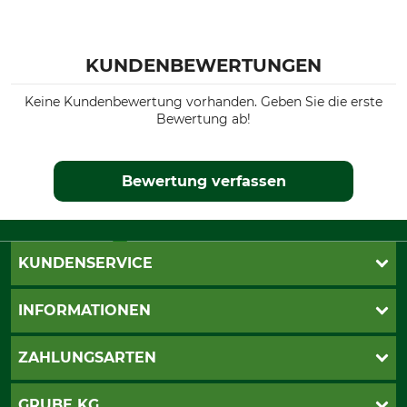
KUNDENBEWERTUNGEN
Keine Kundenbewertung vorhanden. Geben Sie die erste
Bewertung ab!
Bewertung verfassen
KUNDENSERVICE
Live-Shopping
INFORMATIONEN
Katalogbestellung
Newsletter-Anmeldung
AGB
ZAHLUNGSARTEN
Kontakt
Impressum
Gewährleistung/Kostenvoranschlag
Datenschutz
PayPal
GRUBE KG