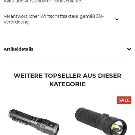
Akku und verstellbarer Handschlaufe.
Verantwortlicher Wirtschaftsakteur gemäß EU-
Verordnung
Ledlenser GmbH & Co. KG, Kronenstr. 5-7, 42699 Solingen,
Germany, www.ledlenser.com
Artikeldetails
Akku/Batterie enthalten
IP-Schutzart
Ja
IP68
WEITERE TOPSELLER AUS DIESER
KATEGORIE
Leuchtdauer
Leuchtweite
65 h
320 m
SALE
Aufladbar
Marke
Ja
Ledlenser
Produkttyp
Modellbezeichnung
Taschenlampe
P6R