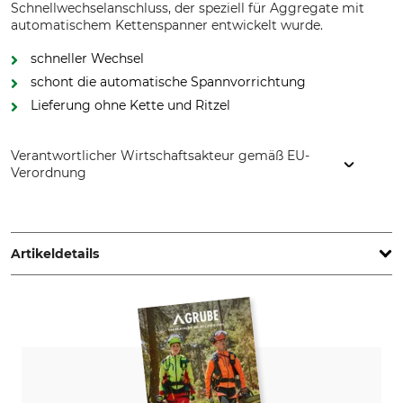
Schnellwechselanschluss, der speziell für Aggregate mit
automatischem Kettenspanner entwickelt wurde.
schneller Wechsel
schont die automatische Spannvorrichtung
Lieferung ohne Kette und Ritzel
Verantwortlicher Wirtschaftsakteur gemäß EU-
Verordnung
Oregon Tool GmbH, Lise-Meitner-Str. 4, 70736 Fellbach,
Germany, www.oregonproducts.com
Artikeldetails
Teilung
Treibgliedstärke/Nutbreite
.404"
2,0 mm
Zähne Umlenkstern
Marke
11
Oregon