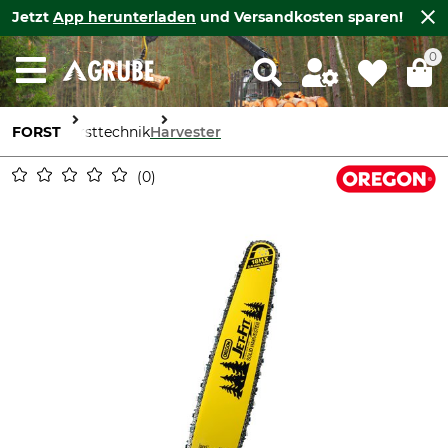
Jetzt
App herunterladen
und Versandkosten sparen!
0
FORST
Forsttechnik
Harvester
0