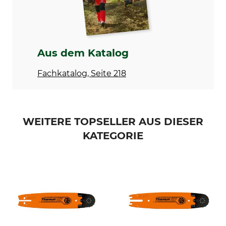
Produkttyp
Modellbezeichnung
Harvesterschiene
Jet-Fit
Kettenradzähne
Herstellung
11 – 13
Made in Canada
Aus dem Katalog
Hersteller-Artikel-Nr.
Länge
Fachkatalog, Seite 218
602HSFL163
60 cm
Treibglieder
Schienenaufnahme
72 – 74
schmal
WEITERE TOPSELLER AUS DIESER
KATEGORIE