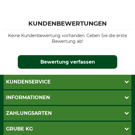
KUNDENBEWERTUNGEN
Keine Kundenbewertung vorhanden. Geben Sie die erste
Bewertung ab!
Bewertung verfassen
KUNDENSERVICE
Live-Shopping
INFORMATIONEN
Katalogbestellung
Newsletter-Anmeldung
AGB
ZAHLUNGSARTEN
Kontakt
Impressum
Gewährleistung/Kostenvoranschlag
Datenschutz
PayPal
GRUBE KG
Seilwindenprüfung
Barrierefreiheit
Kreditkarte