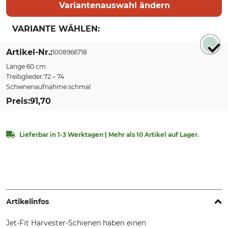
Variantenauswahl ändern
VARIANTE WÄHLEN:
Sort by
Artikel-Nr.
1008966718
Länge
60 cm
Treibglieder
72 – 74
Schienenaufnahme
schmal
Preis
91,70
Lieferbar in 1-3 Werktagen | Mehr als 10 Artikel auf Lager.
Artikelinfos
Jet-Fit Harvester-Schienen haben einen