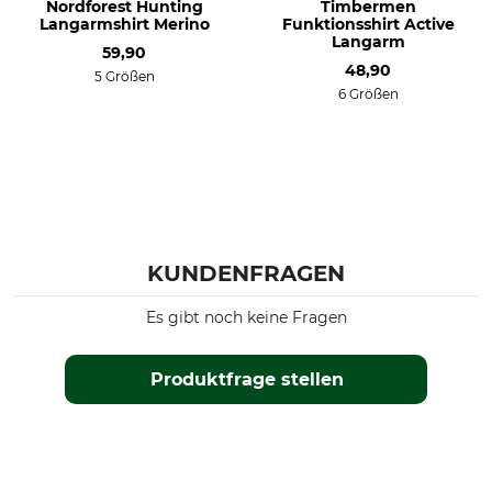
Nordforest Hunting
Timbermen
Langarmshirt Merino
Funktionsshirt Active
Herstellung
Farbe
Langarm
59,90
Made in Portugal
schwarz-orange
48,90
5 Größen
6 Größen
Konfektionsgröße
XS
KUNDENFRAGEN
Es gibt noch keine Fragen
Produktfrage stellen