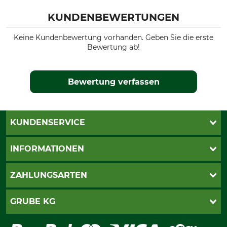
KUNDENBEWERTUNGEN
Keine Kundenbewertung vorhanden. Geben Sie die erste
Bewertung ab!
Bewertung verfassen
KUNDENSERVICE
Live-Shopping
INFORMATIONEN
Katalogbestellung
Newsletter-Anmeldung
AGB
ZAHLUNGSARTEN
Kontakt
Impressum
Gewährleistung/Kostenvoranschlag
Datenschutz
PayPal
GRUBE KG
Seilwindenprüfung
Barrierefreiheit
Kreditkarte
Fragen und Antworten
Lieferung
Bankeinzug
Leitbild