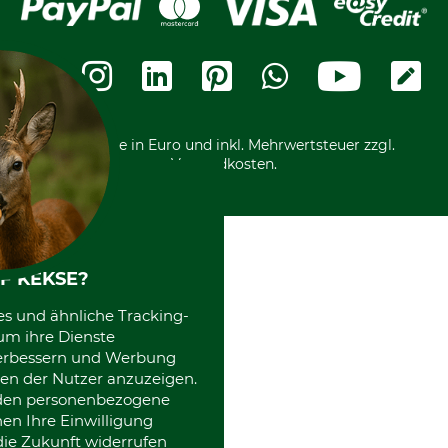
Cookie-Einstellungen
Bestellung widerrufen
Ratenkauf
Karriere
Widerrufsbelehrung
Rechnung
Termine
Widerrufsformular
Vorkasse
Ladengeschäft
Kostenloser Rückversand
Motorgeräteshop
Nachhaltigkeit
Über uns
Entsorgung und Umwelt
Community
Alle Preise in Euro und inkl. Mehrwertsteuer zzgl.
Datenschutz Print
International
Versandkosten.
Kooperationen
F KEKSE?
es und ähnliche Tracking-
um ihre Dienste
 verbessern und Werbung
en der Nutzer anzuzeigen.
erden personenbezogene
nen Ihre Einwilligung
die Zukunft widerrufen