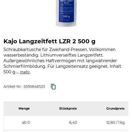
Kajo Langzeitfett LZR 2 500 g
Schraubkartusche für Zweihand-Pressen. Vollkommen
wasserbeständig. Lithiumverseiftes Langzeitfett.
Außergewöhnliches Haftvermögen mit langwährender
Schmierfilmbildung. Für Langzeiteinsatz geeignet. Inhalt
500 g....
.
mehr
Artikel-Nr.:
5595848525
Menge
Stückpreis
Grundpreis
ab 0
6,40
12,80 / 1 kg