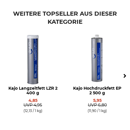
WEITERE TOPSELLER AUS DIESER
KATEGORIE
Kajo Langzeitfett LZR 2
Kajo Hochdruckfett EP
400 g
2 500 g
4,85
5,95
UVP
4,95
UVP
6,80
(12,13 / 1 kg)
(11,90 / 1 kg)