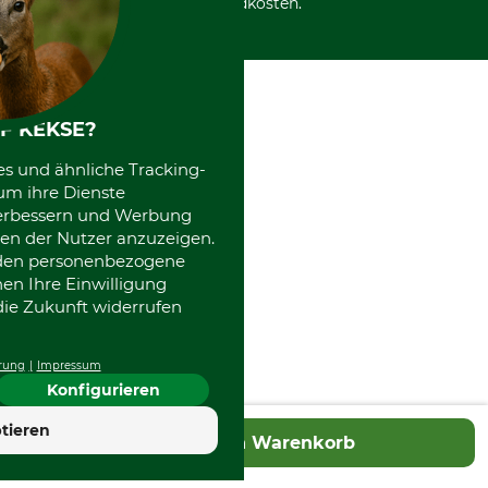
International
Versandkosten.
Kooperationen
F KEKSE?
es und ähnliche Tracking-
um ihre Dienste
 verbessern und Werbung
en der Nutzer anzuzeigen.
erden personenbezogene
nen Ihre Einwilligung
die Zukunft widerrufen
rung
Impressum
Konfigurieren
tieren
In den Warenkorb