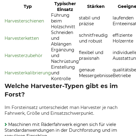
Typischer
Typ
Stärken
Geeigne
Einsatz
Führung
stabil und
laufenden
Harvesterschienen
beim
präzise
Ernteeinsa
Holzschnitt
Schneiden
schnitfreudig
effiziente
Harvesterketten
und
und robust
Holzernte
Ablängen
Ergänzung
flexibel und
individuell
Harvesterzubehör
und
praxisnah
Ausstattu
Nachrüstung
Einstellung
genaue
qualitätsb
Harvesterkalibrierung
und
Messergebnisse
Betriebe
Kontrolle
Welche Harvester-Typen gibt es im
Forst?
Im Forsteinsatz unterscheidet man Harvester je nach
Fahrwerk, Größe und Einsatzschwerpunkt.
Maschinen mit Räderfahrwerk eignen sich für viele
Standardanwendungen in der Durchforstung und im