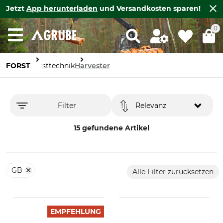
Jetzt
App herunterladen
und Versandkosten sparen!
0
FORST
Forsttechnik
Harvester
Filter
Relevanz
15 gefundene Artikel
GB
Alle Filter zurücksetzen
EMPFEHLUNG