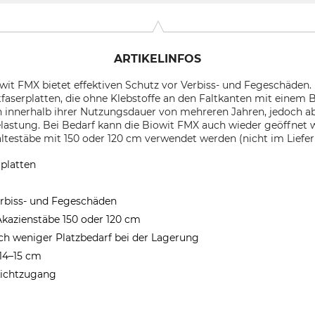
ARTIKELINFOS
t FMX bietet effektiven Schutz vor Verbiss- und Fegeschäden. D
faserplatten, die ohne Klebstoffe an den Faltkanten mit einem
h innerhalb ihrer Nutzungsdauer von mehreren Jahren, jedoch a
stung. Bei Bedarf kann die Biowit FMX auch wieder geöffnet w
ltestäbe mit 150 oder 120 cm verwendet werden (nicht im Liefe
platten
Verbiss- und Fegeschäden
Akazienstäbe 150 oder 120 cm
rch weniger Platzbedarf bei der Lagerung
14–15 cm
 Lichtzugang