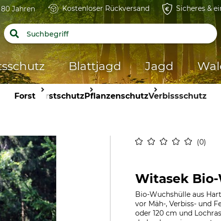
Kostenloser Rückversand
Sicheres & e
t 80 Jahren
tsschutz
Blattjagd
Jagd
Wal
Forst
Forstschutz
Pflanzenschutz
Verbissschutz
0
Witasek Bio
Bio-Wuchshülle aus Hart
vor Mäh-, Verbiss- und F
oder 120 cm und Lochrast