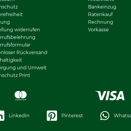
nschutz
Bankeinzug
erefreiheit
Ratenkauf
rung
Rechnung
llung widerrufen
Vorkasse
rrufsbelehrung
rrufsformular
enloser Rückversand
altigkeit
orgung und Umwelt
nschutz Print
LinkedIn
Pinterest
Whats