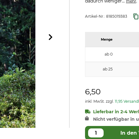
dadurch weniger...
.
mehr
Artikel-Nr.:
8185019383
Menge
ab 0
ab 25
6,50
inkl. MwSt. zzgl.
11,95 Versan
Lieferbar in 2-4 Wer
Nicht verfügbar in u
In den