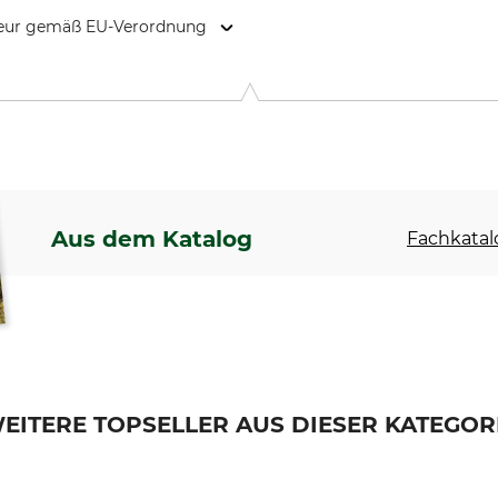
kteur gemäß EU-Verordnung
itasek Allee 2, 9560 Feldkirchen in Kärnten, Austria, www.wi
Aus dem Katalog
Fachkatal
EITERE TOPSELLER AUS DIESER KATEGOR