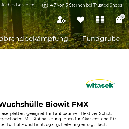
infaches Bezahlen
4.7 von 5 Sternen bei Trusted Shops
0
dbrandbekämpfung
Fundgrube
-Wuchshülle Biowit FMX
faserplatten, geeignet für Laubbäume. Effektiver Schutz
egeschäden. Mit Stabhalterung innen für Akazienstäbe 150
er für Luft- und Lichtzugang. Lieferung erfolgt flach,