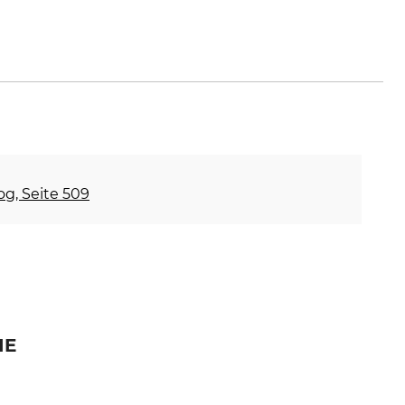
tasek.com
og, Seite 509
IE