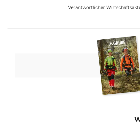
Verantwortlicher Wirtschaftsa
WITASEK PflanzenSchutz GmbH, W
W