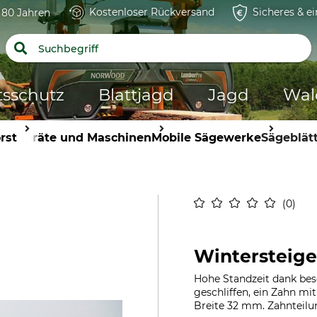
Kostenloser Rückversand
Sicheres & e
t 80 Jahren
tsschutz
Blattjagd
Jagd
Wal
rst
Geräte und Maschinen
Mobile Sägewerke
Sägeblät
0
Wintersteige
Hohe Standzeit dank be
geschliffen, ein Zahn mit
Breite 32 mm. Zahnteil