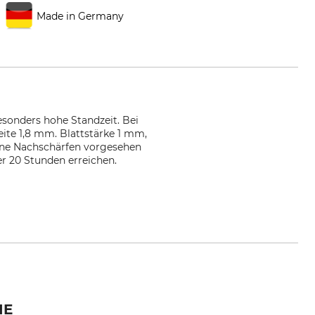
Made in Germany
esonders hohe Standzeit. Bei
eite 1,8 mm. Blattstärke 1 mm,
hne Nachschärfen vorgesehen
 20 Stunden erreichen.
ger.com
IE