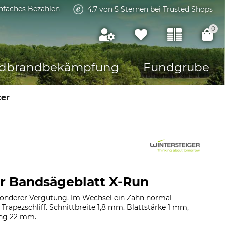
infaches Bezahlen
4.7 von 5 Sternen bei Trusted Shops
0
dbrandbekämpfung
Fundgrube
ter
r Bandsägeblatt X-Run
sonderer Vergütung. Im Wechsel ein Zahn normal
 Trapezschliff. Schnittbreite 1,8 mm. Blattstärke 1 mm,
ung 22 mm.