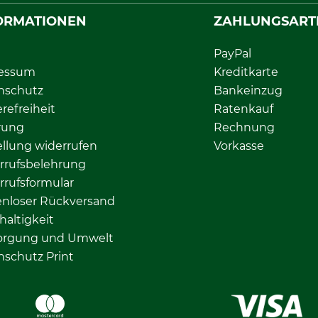
ORMATIONEN
ZAHLUNGSART
PayPal
essum
Kreditkarte
nschutz
Bankeinzug
erefreiheit
Ratenkauf
rung
Rechnung
llung widerrufen
Vorkasse
rrufsbelehrung
rrufsformular
enloser Rückversand
altigkeit
orgung und Umwelt
nschutz Print