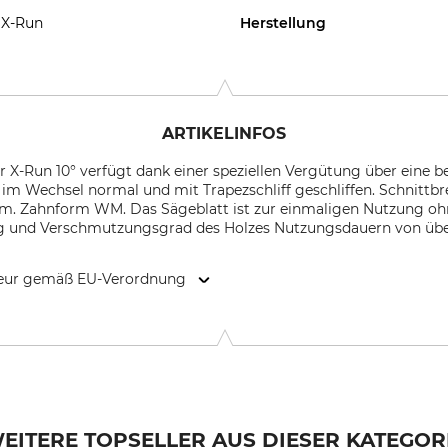
X-Run
Herstellung
ARTIKELINFOS
 X-Run 10° verfügt dank einer speziellen Vergütung über eine b
im Wechsel normal und mit Trapezschliff geschliffen. Schnittbr
m. Zahnform WM. Das Sägeblatt ist zur einmaligen Nutzung o
g und Verschmutzungsgrad des Holzes Nutzungsdauern von über
kteur gemäß EU-Verordnung
rsteigerstr. 1, 4910 Ried im Innkreis, Austria, www.winterstei
EITERE TOPSELLER AUS DIESER KATEGOR