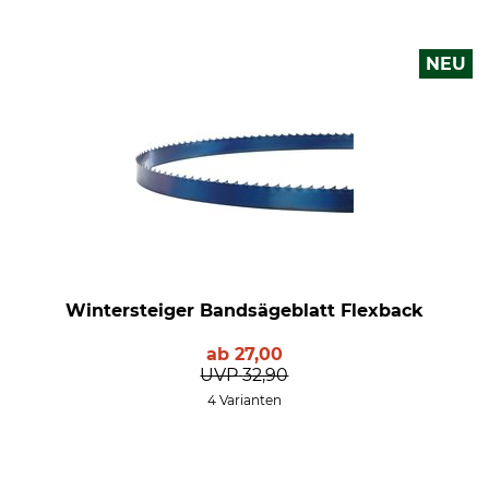
NEU
Wintersteiger Bandsägeblatt Flexback
ab
27,00
UVP
32,90
4 Varianten