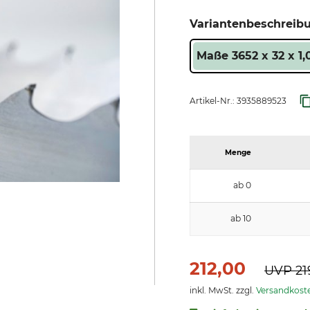
Variantenbeschreib
Maße 3652 x 32 x 1
Artikel-Nr.:
3935889523
Menge
ab 0
ab 10
212,00
UVP
21
inkl. MwSt. zzgl.
Versandkost