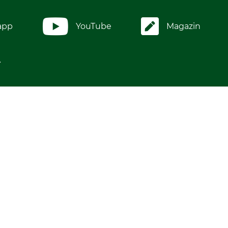
app
YouTube
Magazin
.