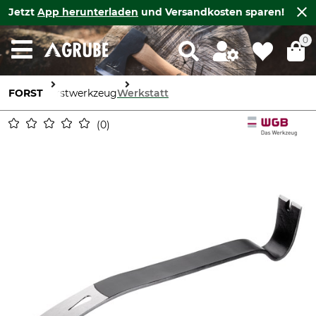
Jetzt
App herunterladen
und Versandkosten sparen!
0
FORST
Forstwerkzeug
Werkstatt
0