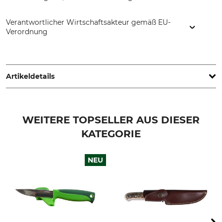
Verantwortlicher Wirtschaftsakteur gemäß EU-
Verordnung
Carl Walther GmbH UIm, Im Lehrer Feld 1, 89081 Ulm,
Germany, www.carl-walther.de
Artikeldetails
Stahlart
Griffmaterial
440C
Walnussholz
WEITERE TOPSELLER AUS DIESER
KATEGORIE
Rostfrei
Klingenlänge
Ja
11,5 cm
NEU
Marke
Produkttyp
Walther
Messer
Modellbezeichnung
Gewicht
BWK 3
132 g