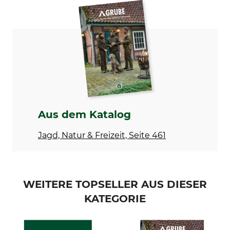
Auflage
Seitenanzahl
1. Auflage
208
ISBN
Einband
978-3-96747-116-8
gebunden
Sprache
Produkttyp
Deutsch
Buch
Modellbezeichnung
Herstellung
Waldbau für Jäger – Wie
Made in Germany
Aus dem Katalog
Forstwirtschaft und Jagd den
Wald von morgen schützen
Jagd, Natur & Freizeit, Seite 461
WEITERE TOPSELLER AUS DIESER
KATEGORIE