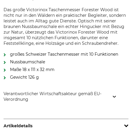
Das große Victorinox Taschenmesser Forester Wood ist
nicht nur in den Wäldern ein praktischer Begleiter, sondern
leistet auch im Alltag gute Dienste. Optisch mit seiner
braunen Nussbaumschale ein echter Hingucker mit Bezug
zur Natur, überzeugt das Victorinox Forester Wood mit
insgesamt 10 nützlichen Funktionen, darunter eine
Feststellklinge, eine Holzsäge und ein Schraubendreher.
großes Schweizer Taschenmesser mit 10 Funktionen
Nussbaumschale
Maße 18 x 111 x 32 mm
Gewicht 126 g
Verantwortlicher Wirtschaftsakteur gemäß EU-
Verordnung
Victorinox Germany GmbH, Alfred-Nobel-Str. 5, 79761
Waldshut-Tiengen, Germany, www.victorinox.com
Artikeldetails