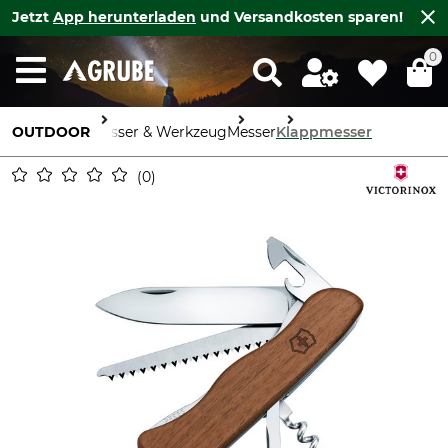
Jetzt
App herunterladen
und Versandkosten sparen!
0
OUTDOOR
Messer & Werkzeug
Messer
Klappmesser
0