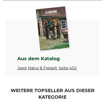
Marke
Produkttyp
Victorinox
Taschenmesser
Modellbezeichnung
Herstellung
Forester Wood
Made in Switzerland
Länge
Breite
111 mm
32 mm
Gewicht
126 g
Aus dem Katalog
Jagd, Natur & Freizeit, Seite 402
WEITERE TOPSELLER AUS DIESER
KATEGORIE