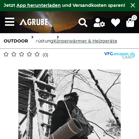
Jetzt
App herunterladen
und Versandkosten sparen!
0
OUTDOOR
Ausrüstung
Körperwärmer & Heizgeräte
0