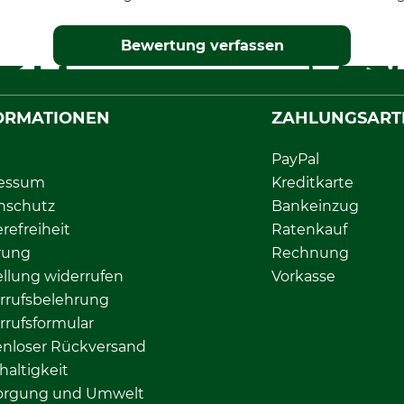
Bewertung verfassen
ORMATIONEN
ZAHLUNGSART
PayPal
essum
Kreditkarte
nschutz
Bankeinzug
erefreiheit
Ratenkauf
rung
Rechnung
llung widerrufen
Vorkasse
rrufsbelehrung
rrufsformular
enloser Rückversand
altigkeit
orgung und Umwelt