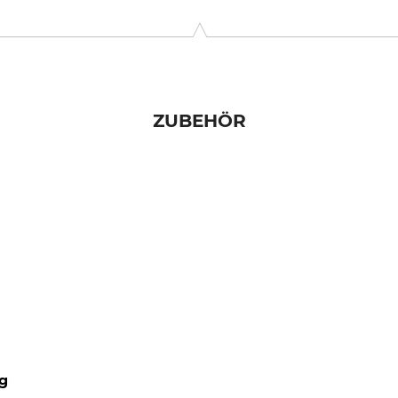
9646 Bispingen, Germany, www.grube.de
ZUBEHÖR
g