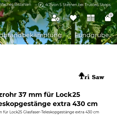
infaches Bezahlen
4.7 von 5 Sternen bei Trusted Shops
0
dbrandbekämpfung
Fundgrube
tzrohr 37 mm für Lock25
leskopgestänge extra 430 cm
m für Lock25 Glasfaser-Teleskopgestänge extra 430 cm