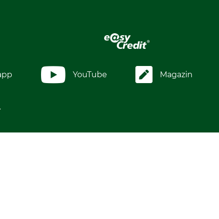
app
YouTube
Magazin
.