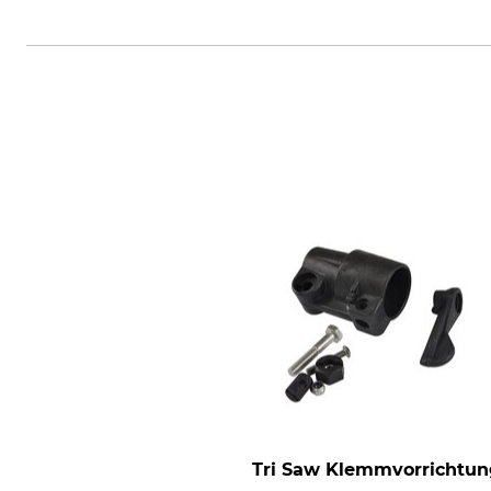
Grube KG, Hützeler Damm 38, 2
Tri Saw Klemmvorrichtun