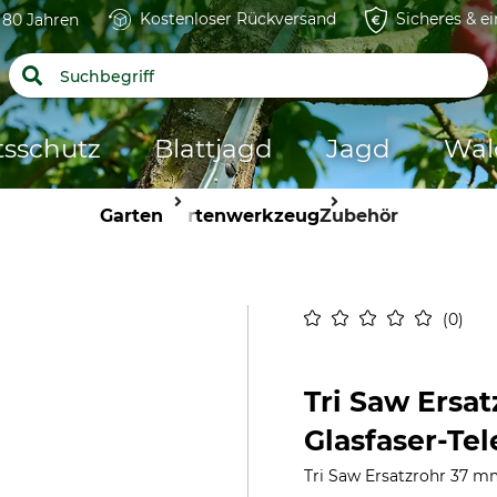
Kostenloser Rückversand
Sicheres & e
t 80 Jahren
tsschutz
Blattjagd
Jagd
Wal
Garten
Gartenwerkzeug
Zubehör
0
Tri Saw Ersa
Glasfaser-Te
Tri Saw Ersatzrohr 37 m