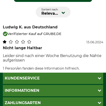
Sortiert nach:
Relevanz
Ludwig K.
aus Deutschland
Verifizierter Kauf auf GRUBE.DE
13.06.2024
Nicht lange Haltbar
Leider sind nach einer Woche Benutzung die Nähte
aufgerissen
1 Person/en fanden diese Information hilfreich.
KUNDENSERVICE
Live-Shopping
INFORMATIONEN
Katalogbestellung
Newsletter-Anmeldung
AGB
ZAHLUNGSARTEN
Kontakt