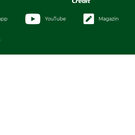
app
YouTube
Magazin
.