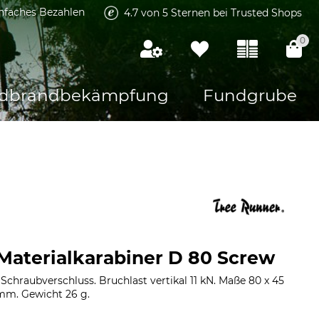
infaches Bezahlen
4.7 von 5 Sternen bei Trusted Shops
0
dbrandbekämpfung
Fundgrube
Materialkarabiner D 80 Screw
chraubverschluss. Bruchlast vertikal 11 kN. Maße 80 x 45
mm. Gewicht 26 g.