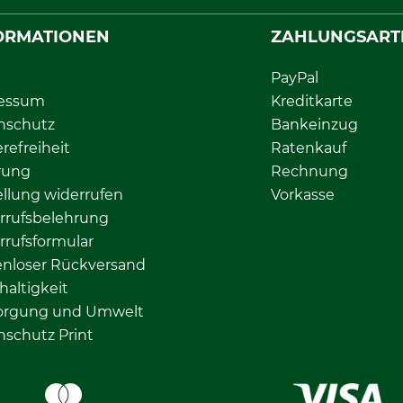
ORMATIONEN
ZAHLUNGSART
PayPal
essum
Kreditkarte
nschutz
Bankeinzug
erefreiheit
Ratenkauf
rung
Rechnung
llung widerrufen
Vorkasse
rrufsbelehrung
rrufsformular
enloser Rückversand
altigkeit
orgung und Umwelt
nschutz Print