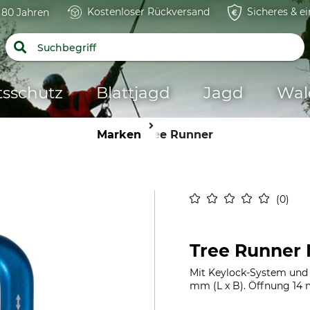
Kostenloser Rückversand
Sicheres & e
t 80 Jahren
tsschutz
Blattjagd
Jagd
Wal
Marken
Tree Runner
0
Tree Runner 
Mit Keylock-System und S
mm (L x B). Öffnung 14 