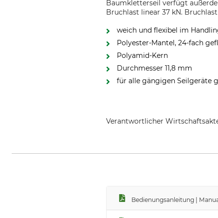
Baumkletterseil verfügt außerde
Bruchlast linear 37 kN. Bruchlas
weich und flexibel im Handli
Polyester-Mantel, 24-fach ge
Polyamid-Kern
Durchmesser 11,8 mm
für alle gängigen Seilgeräte 
Verantwortlicher Wirtschaftsa
LIROS GmbH, Sieggrubenstr. 7, 
Bedienungsanleitung | Manua