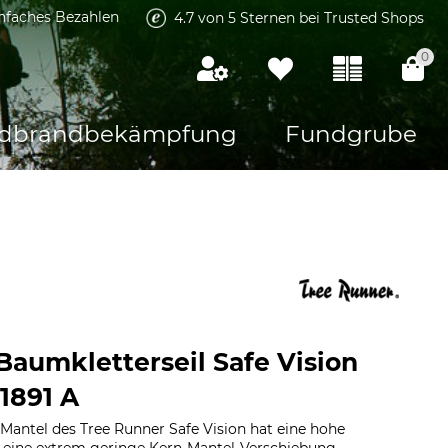
infaches Bezahlen
4.7 von 5 Sternen bei Trusted Shops
0
dbrandbekämpfung
Fundgrube
Baumkletterseil Safe Vision
1891 A
Mantel des Tree Runner Safe Vision hat eine hohe