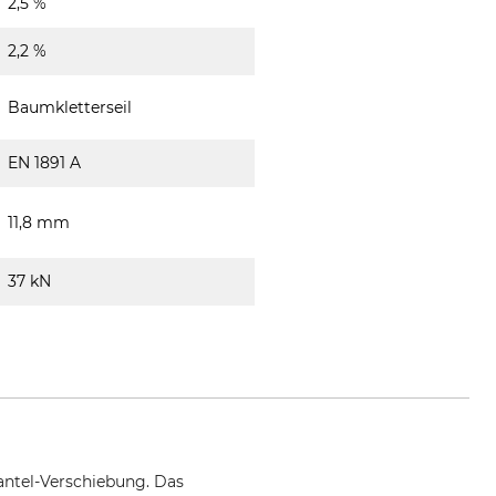
2,5 %
2,2 %
Baumkletterseil
EN 1891 A
11,8 mm
37 kN
antel-Verschiebung. Das