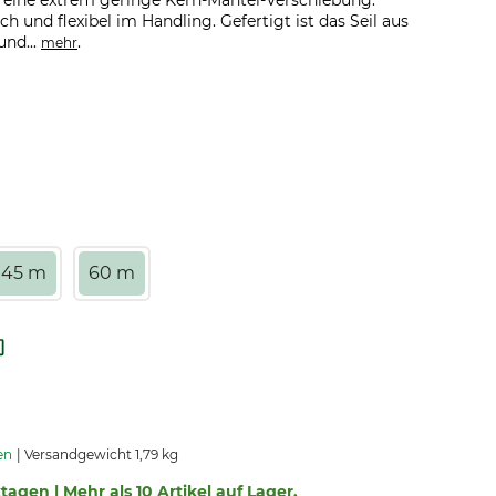
 eine extrem geringe Kern-Mantel-Verschiebung.
ch und flexibel im Handling. Gefertigt ist das Seil aus
und...
.
mehr
45 m
60 m
en
Versandgewicht 1,79 kg
ktagen | Mehr als 10 Artikel auf Lager.