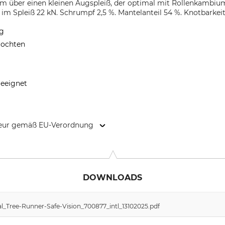
m über einen kleinen Augspleiß, der optimal mit Rollenkambium
t im Spleiß 22 kN. Schrumpf 2,5 %. Mantelanteil 54 %. Knotbarkei
ng
flochten
geeignet
kteur gemäß EU-Verordnung
95180 Berg, Germany, www.liros.com
DOWNLOADS
l_Tree-Runner-Safe-Vision_700877_intl_13102025.pdf