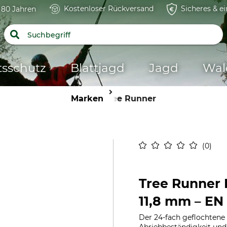
Kostenloser Rückversand
Sicheres & e
t 80 Jahren
tsschutz
Blattjagd
Jagd
Wal
Marken
Tree Runner
0
Tree Runner 
11,8 mm – EN 
Der 24-fach geflochtene 