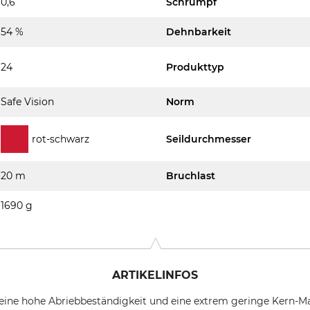
0,6
Schrumpf
54 %
Dehnbarkeit
24
Produkttyp
Safe Vision
Norm
rot-schwarz
Seildurchmesser
20 m
Bruchlast
1690 g
ARTIKELINFOS
 eine hohe Abriebbeständigkeit und eine extrem geringe Kern-M