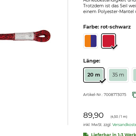
Abriebbeständigkeit und
Trotzdem ist das Seil wei
einem Polyester-Mantel 
Farbe: rot-schwarz
Länge:
20 m
35 m
Artikel-Nr.:
7008773075
89,90
(
4,50
/ 1 m)
inkl. MwSt. zzgl.
Versandkost
Lieferbar in 1-3 Wer