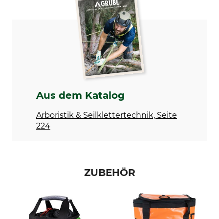
Tree Runner
Arbeitsseil
Modellbezeichnung
Herstellung
Rig Rope ohne Spleiß
Made in Germany
Seildurchmesser
Länge
13 mm
70 m
Bruchlast
Gewicht
Aus dem Katalog
45 kN
9800 g
Arboristik & Seilklettertechnik, Seite
224
ZUBEHÖR