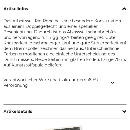
Artikelinfos
Das Arbeitsseil Rig Rope hat eine besondere Konstruktion
aus einem Doppelgeflecht und einer speziellen
Beschichtung. Dadurch ist das Ablassseil sehr abriebfest
und hervorragend für Rigging-Arbeiten geeignet. Gute
Knotbarkeit, geschmeidiger Lauf und gute Steuerbarkeit auf
dem Bremspoller zeichnen das Seil aus. Unterschiedliche
Farben ermöglichen eine einfache Unterscheidung des
Durchmessers. Beide Seiten mit glatten Enden. Länge 70 m.
Auf Kunststoffspule geliefert.
Verantwortlicher Wirtschaftsakteur gemäß EU-
Verordnung
Grube KG, Hützeler Damm 38, 29646 Bispingen, Germany,
www.grube.de
Artikeldetails
Marke
Produkttyp