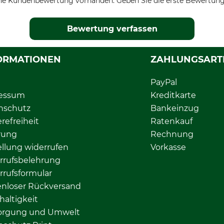
ne Kundenbewertung vorhanden. Geben Sie die erste Bewertung
Bewertung verfassen
ORMATIONEN
ZAHLUNGSART
PayPal
essum
Kreditkarte
nschutz
Bankeinzug
erefreiheit
Ratenkauf
rung
Rechnung
llung widerrufen
Vorkasse
rrufsbelehrung
rrufsformular
enloser Rückversand
altigkeit
orgung und Umwelt