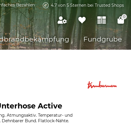
infaches Bezahlen
4.7 von 5 Sternen bei Trusted Shops
0
dbrandbekämpfung
Fundgrube
nterhose Active
g. Atmungsaktiv. Temperatur- und
. Dehnbarer Bund. Flatlock-Nähte.