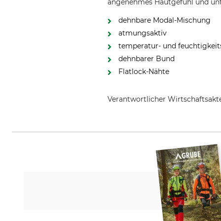
angenehmes Hautgefühl und unter
dehnbare Modal-Mischung
atmungsaktiv
temperatur- und feuchtigkeit
dehnbarer Bund
Flatlock-Nähte
Verantwortlicher Wirtschaftsa
Grube KG, Hützeler Damm 38, 2