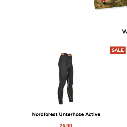
W
SALE
Nordforest Unterhose Active
26,90