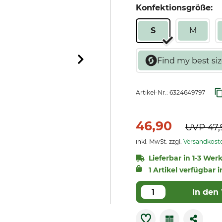
Konfektionsgröße:
S
M
Artikel-Nr.:
6324649797
46,90
UVP
47,
inkl. MwSt. zzgl.
Versandkost
Lieferbar in 1-3 Wer
1 Artikel verfügbar i
In den