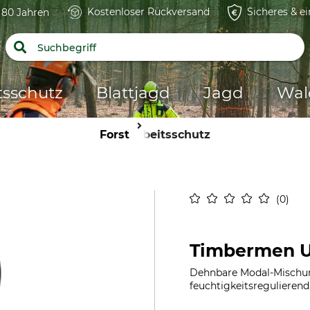
Kostenloser Rückversand
Sicheres & e
t 80 Jahren
tsschutz
Blattjagd
Jagd
Wal
Forst
Arbeitsschutz
0
Timbermen U
Dehnbare Modal-Mischun
feuchtigkeitsregulierend