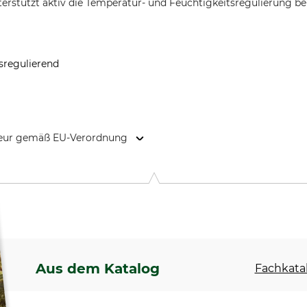
stützt aktiv die Temperatur- und Feuchtigkeitsregulierung bei 
sregulierend
kteur gemäß EU-Verordnung
9646 Bispingen, Germany, www.grube.de
Aus dem Katalog
Fachkatal