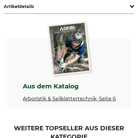
Artikeldetails
Marke
Produkttyp
Timbermen
Reparaturset
Modellbezeichnung
Herstellung
für Schnittschutzhosen
Made in Portugal
Farbe
rot-gelb
Aus dem Katalog
Arboristik & Seilklettertechnik, Seite 6
WEITERE TOPSELLER AUS DIESER
KATEGORIE