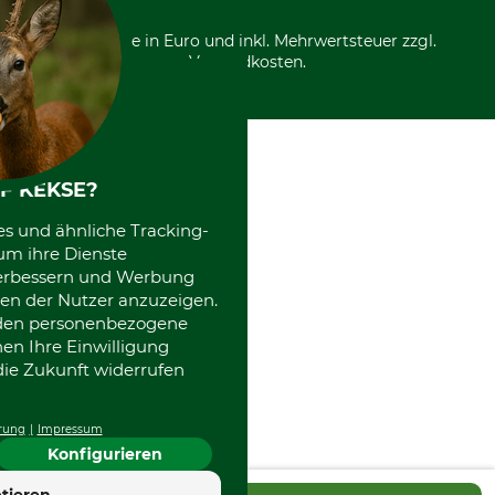
Über uns
Entsorgung und Umwelt
Community
Alle Preise in Euro und inkl. Mehrwertsteuer zzgl.
Datenschutz Print
International
Versandkosten.
Kooperationen
F KEKSE?
es und ähnliche Tracking-
um ihre Dienste
 verbessern und Werbung
en der Nutzer anzuzeigen.
erden personenbezogene
nen Ihre Einwilligung
die Zukunft widerrufen
rung
Impressum
Konfigurieren