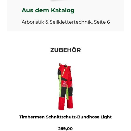
40 °C Buntwäsche
Nicht bleichen
Aus dem Katalog
Trocknen
Bügeln
Nicht im Wäschetrockner
Nicht bügeln
Arboristik & Seilklettertechnik, Seite 6
trocknen
Professionelle Textilpflege
Für
Nicht trockenreinigen
Herren
ZUBEHÖR
Herstellung
Farbe
Made in Portugal
rot-gelb
Konfektionsgröße
S
Timbermen Schnittschutz-Bundhose Light
269,00