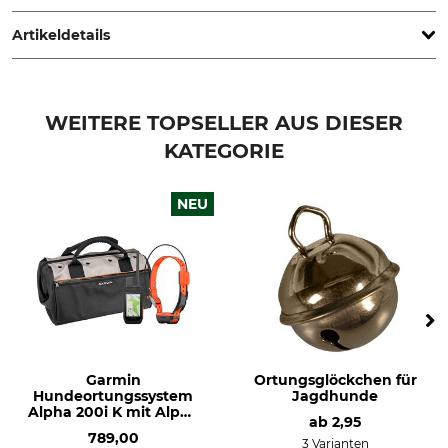
Hammerdal, Sweden, www.skogma.se
Artikeldetails
Produkttyp
Herstellung
Teleskopantenne
Made in USA
WEITERE TOPSELLER AUS DIESER
KATEGORIE
NEU
Garmin
Ortungsglöckchen für
Hundeortungssystem
Jagdhunde
Alpha 200i K mit Alpha
ab
2,95
T 20 K
789,00
3 Varianten