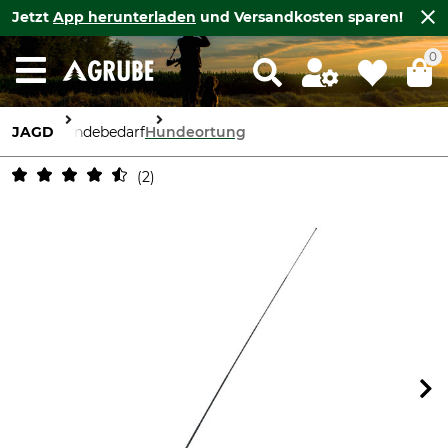
Jetzt
App herunterladen
und Versandkosten sparen!
0
JAGD
Hundebedarf
Hundeortung
2