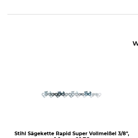
STIHL Vertriebszentrale AG & Co
W
Stihl Sägekette Rapid Super Vollmeißel 3/8",