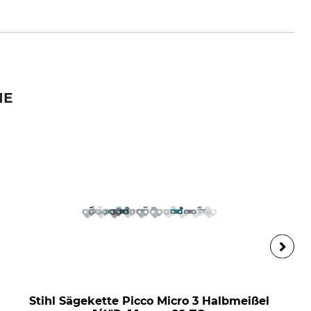
e
IE
Stihl Sägekette Picco Micro 3 Halbmeißel