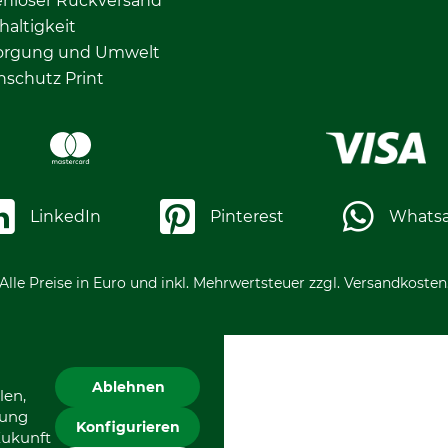
enloser Rückversand
altigkeit
orgung und Umwelt
nschutz Print
LinkedIn
Pinterest
Whats
Alle Preise in Euro und inkl. Mehrwertsteuer zzgl. Versandkosten
Ablehnen
len,
gung
Konfigurieren
Zukunft