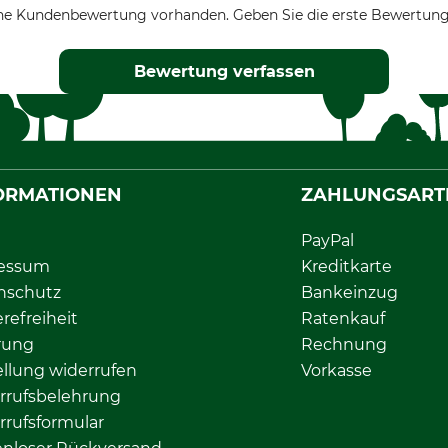
ne Kundenbewertung vorhanden. Geben Sie die erste Bewertung
Bewertung verfassen
ORMATIONEN
ZAHLUNGSART
PayPal
essum
Kreditkarte
nschutz
Bankeinzug
erefreiheit
Ratenkauf
rung
Rechnung
llung widerrufen
Vorkasse
rrufsbelehrung
rrufsformular