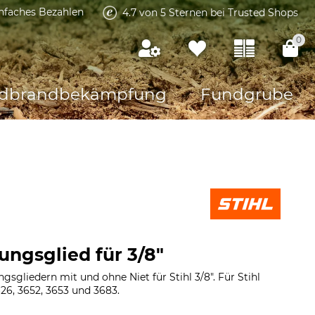
infaches Bezahlen
4.7 von 5 Sternen bei Trusted Shops
0
dbrandbekämpfung
Fundgrube
ungsglied für 3/8"
sgliedern mit und ohne Niet für Stihl 3/8". Für Stihl
26, 3652, 3653 und 3683.