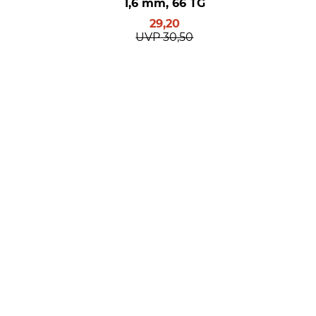
1,6 mm, 66 TG
29,20
UVP
30,50