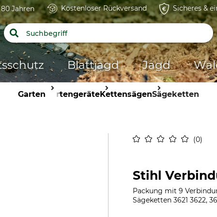
Kostenloser Rückversand
Sicheres & e
t 80 Jahren
tsschutz
Blattjagd
Jagd
Wal
Garten
Gartengeräte
Kettensägen
Sägeketten
0
Stihl Verbind
Packung mit 9 Verbindung
Sägeketten 3621 3622, 36