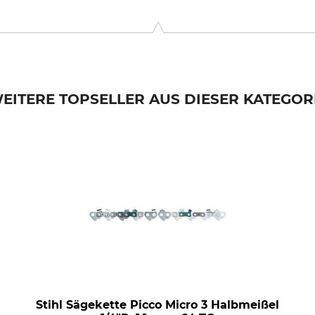
. KG, Robert-Bosch-Str. 13, 64807 Dieburg, Germany, www.stihl.d
EITERE TOPSELLER AUS DIESER KATEGOR
Stihl Sägekette Picco Micro 3 Halbmeißel