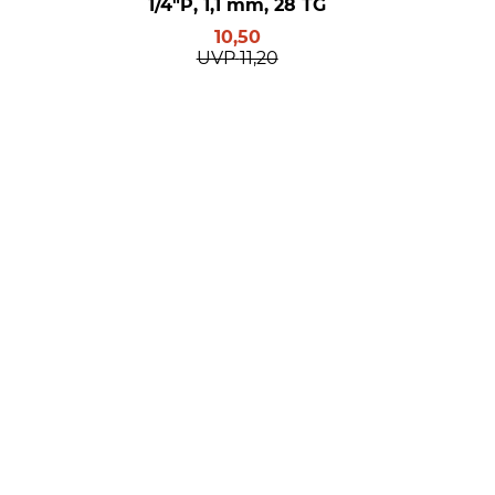
1/4"P, 1,1 mm, 28 TG
10,50
UVP
11,20