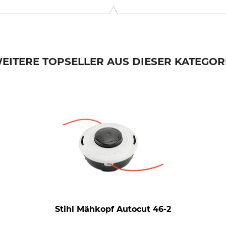
. KG, Robert-Bosch-Str. 13, 64807 Dieburg, Germany, www.stihl.d
EITERE TOPSELLER AUS DIESER KATEGOR
Stihl Mähkopf Autocut 46-2