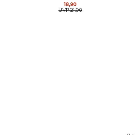
18,90
UVP
21,00