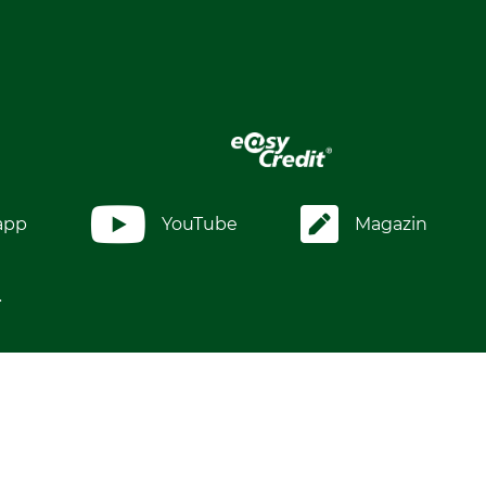
app
YouTube
Magazin
.