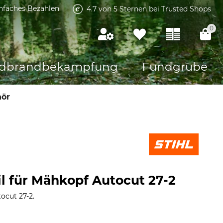
infaches Bezahlen
4.7 von 5 Sternen bei Trusted Shops
0
dbrandbekämpfung
Fundgrube
hör
il für Mähkopf Autocut 27-2
ocut 27-2.