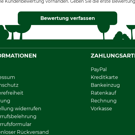
ne Kundenbewertung vorhanden. Geben Sie die erste Bewertung
Bewertung verfassen
ORMATIONEN
ZAHLUNGSART
PayPal
essum
Kreditkarte
nschutz
Bankeinzug
erefreiheit
Ratenkauf
rung
Rechnung
llung widerrufen
Vorkasse
rrufsbelehrung
rrufsformular
enloser Rückversand