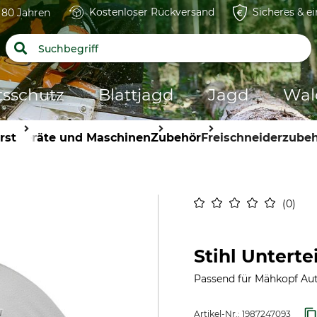
Kostenloser Rückversand
Sicheres & e
t 80 Jahren
tsschutz
Blattjagd
Jagd
Wal
rst
Geräte und Maschinen
Zubehör
Freischneiderzube
0
Stihl Unterte
Passend für Mähkopf Aut
Artikel-Nr.:
1987247093