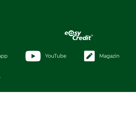
app
YouTube
Magazin
.