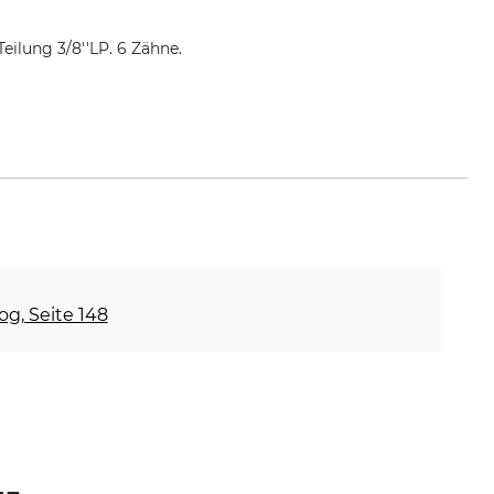
eilung 3/8''LP. 6 Zähne.
e
og, Seite 148