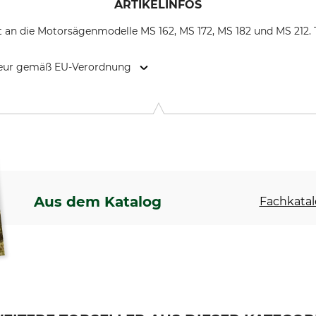
ARTIKELINFOS
t an die Motorsägenmodelle MS 162, MS 172, MS 182 und MS 212. T
kteur gemäß EU-Verordnung
. KG, Robert-Bosch-Str. 13, 64807 Dieburg, Germany, www.stihl.d
Aus dem Katalog
Fachkatal