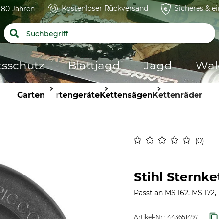
Kostenloser Rückversand
Sicheres & e
t 80 Jahren
tsschutz
Blattjagd
Jagd
Wal
Garten
Gartengeräte
Kettensägen
Kettenräder
0
Stihl Sternke
Passt an MS 162, MS 172, 
Artikel-Nr.:
4436514971