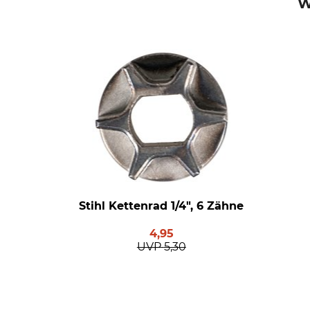
W
Stihl Kettenrad 1/4", 6 Zähne
4,95
UVP
5,30