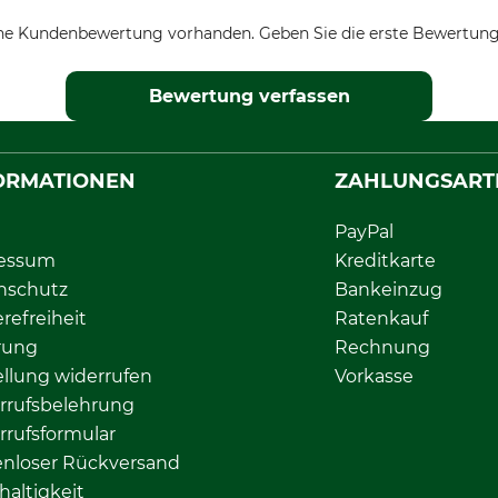
ne Kundenbewertung vorhanden. Geben Sie die erste Bewertung
Bewertung verfassen
ORMATIONEN
ZAHLUNGSART
PayPal
essum
Kreditkarte
nschutz
Bankeinzug
erefreiheit
Ratenkauf
rung
Rechnung
llung widerrufen
Vorkasse
rrufsbelehrung
rrufsformular
enloser Rückversand
altigkeit