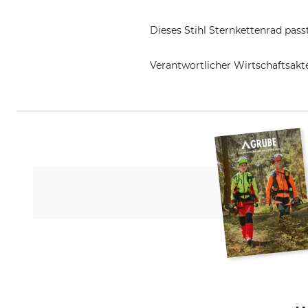
Dieses Stihl Sternkettenrad pass
Verantwortlicher Wirtschaftsa
STIHL Vertriebszentrale AG & Co