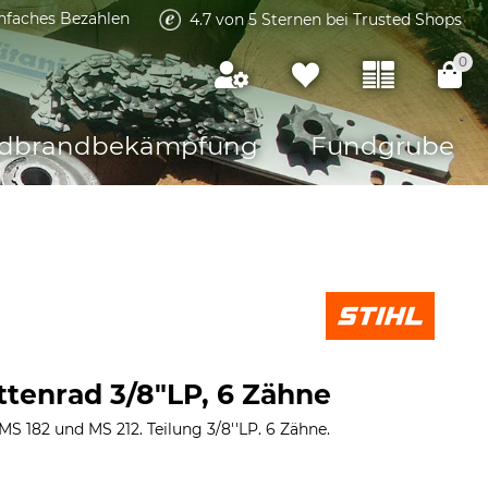
infaches Bezahlen
4.7 von 5 Sternen bei Trusted Shops
0
dbrandbekämpfung
Fundgrube
ttenrad 3/8"LP, 6 Zähne
MS 182 und MS 212. Teilung 3/8''LP. 6 Zähne.