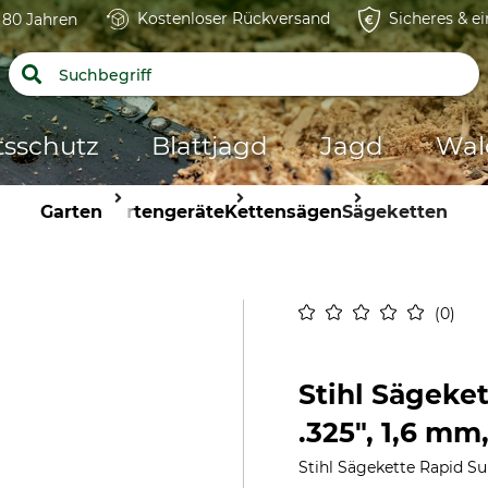
Kostenloser Rückversand
Sicheres & e
t 80 Jahren
tsschutz
Blattjagd
Jagd
Wal
Garten
Gartengeräte
Kettensägen
Sägeketten
0
Stihl Sägeke
.325", 1,6 mm
Stihl Sägekette Rapid Su