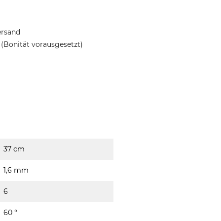
ersand
(Bonität vorausgesetzt)
37 cm
1,6 mm
6
60 °