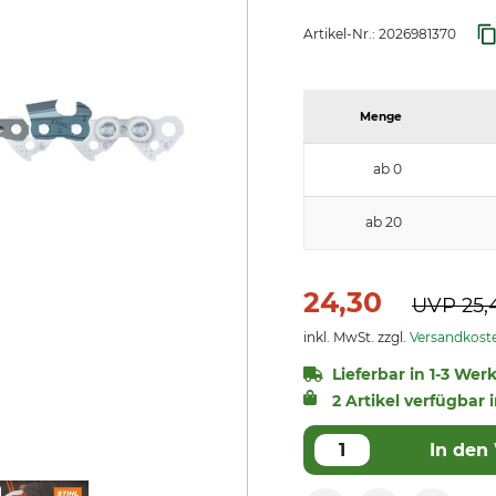
Artikel-Nr.:
2026981370
Menge
ab 0
ab 20
24,30
UVP
25,
inkl. MwSt. zzgl.
Versandkost
Lieferbar in 1-3 Wer
2 Artikel verfügbar i
In den