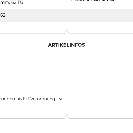
mm, 62 TG
62
ARTIKELINFOS
kteur gemäß EU-Verordnung
. KG, Robert-Bosch-Str. 13, 64807 Dieburg, Germany, www.stihl.d