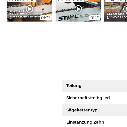
01:33
01:16
Teilung
Sicherheitstreibglied
Sägekettentyp
Einstanzung Zahn