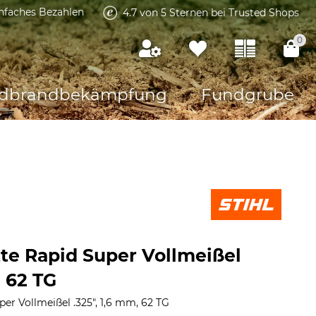
infaches Bezahlen
4.7 von 5 Sternen bei Trusted Shops
0
dbrandbekämpfung
Fundgrube
tte Rapid Super Vollmeißel
, 62 TG
per Vollmeißel .325", 1,6 mm, 62 TG