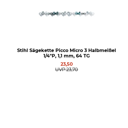
Stihl Sägekette Picco Micro 3 Halbmeißel
1/4"P, 1,1 mm, 64 TG
23,50
UVP
23,70