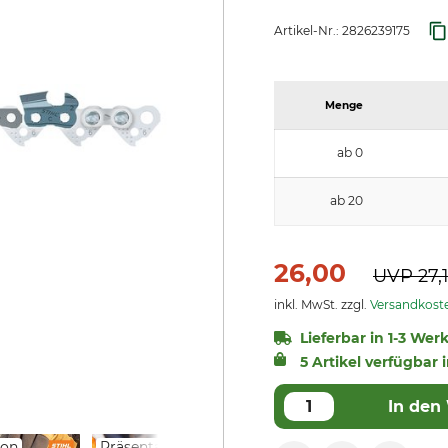
Artikel-Nr.:
2826239175
Menge
ab 0
ab 20
26,00
UVP
27,
inkl. MwSt. zzgl.
Versandkost
Lieferbar in 1-3 Wer
5 Artikel verfügbar i
In den
ion
Präsentation
Präsentation