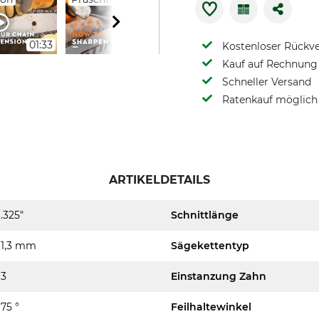
01:33
09:30
01:37
Kostenloser Rückv
Kauf auf Rechnung 
Schneller Versand
Ratenkauf möglich
ARTIKELDETAILS
.325"
Schnittlänge
1,3 mm
Sägekettentyp
3
Einstanzung Zahn
75 °
Feilhaltewinkel