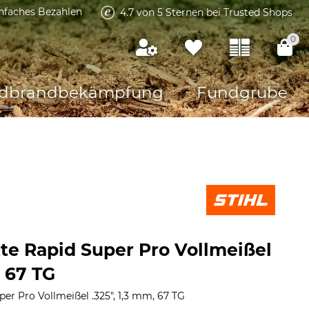
infaches Bezahlen
4.7 von 5 Sternen bei Trusted Shops
0
dbrandbekämpfung
Fundgrube
tte Rapid Super Pro Vollmeißel
, 67 TG
per Pro Vollmeißel .325", 1,3 mm, 67 TG