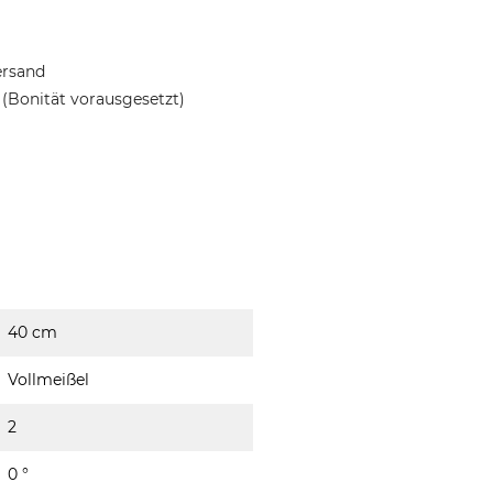
ersand
(Bonität vorausgesetzt)
40 cm
Vollmeißel
2
0 °