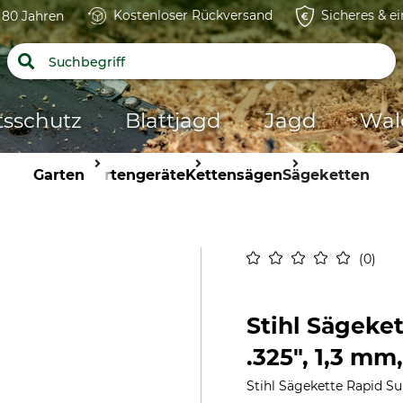
Kostenloser Rückversand
Sicheres & e
t 80 Jahren
tsschutz
Blattjagd
Jagd
Wal
Garten
Gartengeräte
Kettensägen
Sägeketten
0
Stihl Sägeke
.325", 1,3 mm
Stihl Sägekette Rapid Su