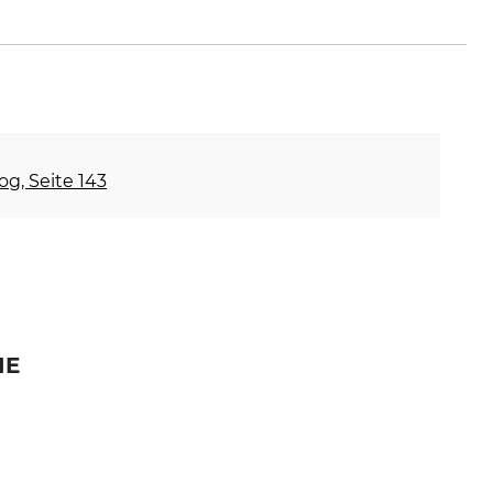
e
og, Seite 143
IE