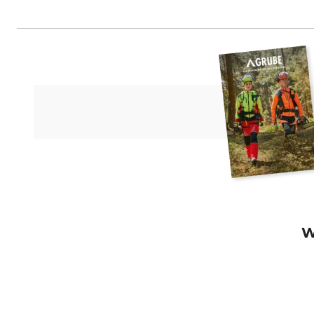
STIHL Vertriebszentrale AG & Co
W