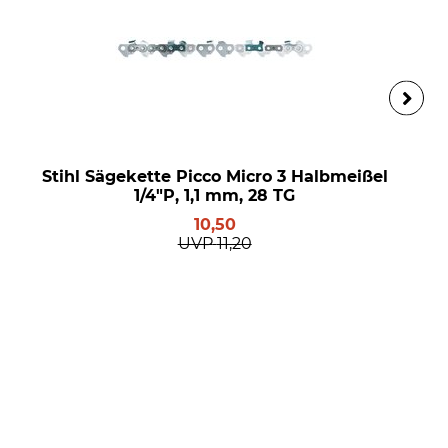
Stihl Sägekette Picco Micro 3 Halbmeißel
1/4"P, 1,1 mm, 28 TG
10,50
UVP
11,20