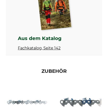
Treibgliedstärke/Nutbreite
Niete Umlenkstern
1,6 mm
6
Nutbreite in Zoll
Zähne Umlenkstern
0,063 "
12
Ausführung
Schienentyp
Vollstahlschiene
Vollstahlschiene mit
Aus dem Katalog
wechselbarem Kopfstück
Fachkatalog, Seite 142
Marke
Sägenmarke
Stihl
Stihl
Sägenmodell
Produkttyp
Stihl 051
Führungsschiene
ZUBEHÖR
Stihl 076
Stihl 084
Stihl 088
Stihl MS 880
Stihl MS 881
Modellbezeichnung
Hersteller-Artikel-Nr.