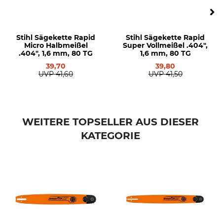
Strong X / Rollomatic ES
3002 000 9731
.404", 1,6 mm, 63 cm
Stihl Sägekette Rapid
Stihl Sägekette Rapid
Treibglieder
Micro Halbmeißel
Super Vollmeißel .404",
80
.404", 1,6 mm, 80 TG
1,6 mm, 80 TG
39,70
39,80
UVP
41,60
UVP
41,50
WEITERE TOPSELLER AUS DIESER
KATEGORIE