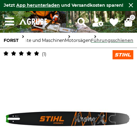
Jetzt
App herunterladen
und Versandkosten sparen!
0
FORST
Geräte und Maschinen
Motorsägen
Führungsschienen
1