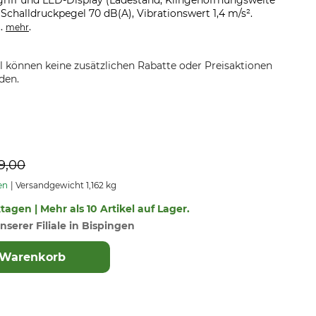
griff und LED-Display (Ladestand, Klingenöffnungsweite
Schalldruckpegel 70 dB(A), Vibrationswert 1,4 m/s².
..
.
mehr
el können keine zusätzlichen Rabatte oder Preisaktionen
den.
9,00
en
Versandgewicht 1,162 kg
ktagen | Mehr als 10 Artikel auf Lager.
nserer Filiale in Bispingen
 Warenkorb