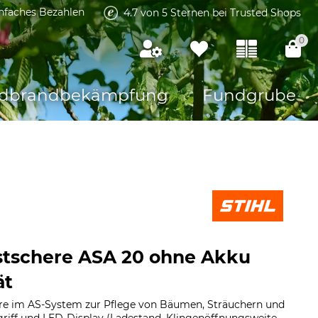
infaches Bezahlen
4.7 von 5 Sternen bei Trusted Shops
0
dbrandbekämpfung
Fundgrube
stschere ASA 20 ohne Akku
ät
e im AS-System zur Pflege von Bäumen, Sträuchern und