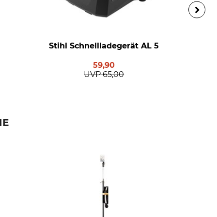
Stihl Schnellladegerät AL 5
59,90
UVP
65,00
IE