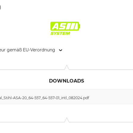
)
kteur gemäß EU-Verordnung
. KG, Robert-Bosch-Str. 13, 64807 Dieburg, Germany, www.stihl.d
DOWNLOADS
l_Stihl-ASA-20_64-557_64-557-01_intl_082024.pdf