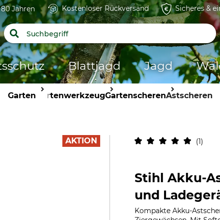
Kostenloser Rückversand
Sicheres & e
t 80 Jahren
tsschutz
Blattjagd
Jagd
Wal
Garten
Gartenwerkzeug
Gartenscheren
Astscheren
AKTION
1
Stihl Akku-A
und Ladeger
Kompakte Akku-Astscher