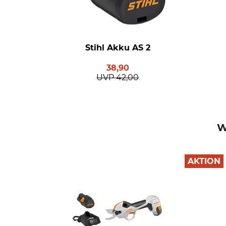
Stihl Akku AS 2
38,90
UVP
42,00
W
AKTION