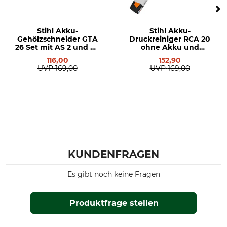
Herstellung
Hersteller-Artikel-Nr.
Made in Germany
EA13 400 6510
Stihl Akku-
Stihl Akku-
Gehölzschneider GTA
Druckreiniger RCA 20
Gewicht
26 Set mit AS 2 und AL
ohne Akku und
1,4 kg
1
Ladegerät
116,00
152,90
UVP
169,00
UVP
169,00
KUNDENFRAGEN
Es gibt noch keine Fragen
Produktfrage stellen