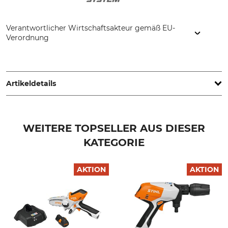
Verantwortlicher Wirtschaftsakteur gemäß EU-
Verordnung
STIHL Vertriebszentrale AG & Co. KG, Robert-Bosch-Str. 13,
64807 Dieburg, Germany, www.stihl.de
Artikeldetails
IP-Schutzart
Energiekapazität
IPX5
222 Wh
WEITERE TOPSELLER AUS DIESER
KATEGORIE
Marke
Akkusystem
Stihl
AP-System
AKTION
AKTION
Produkttyp
Modellbezeichnung
Akku
ALLPRO AP 200.0 P
Max. Spannung
Batterietyp
40 V
Li-Ion-Akku