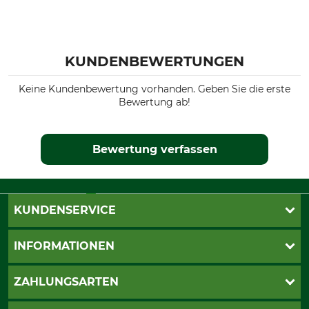
KUNDENBEWERTUNGEN
Keine Kundenbewertung vorhanden. Geben Sie die erste
Bewertung ab!
Bewertung verfassen
KUNDENSERVICE
Live-Shopping
INFORMATIONEN
Katalogbestellung
Newsletter-Anmeldung
AGB
ZAHLUNGSARTEN
Kontakt
Impressum
Gewährleistung/Kostenvoranschlag