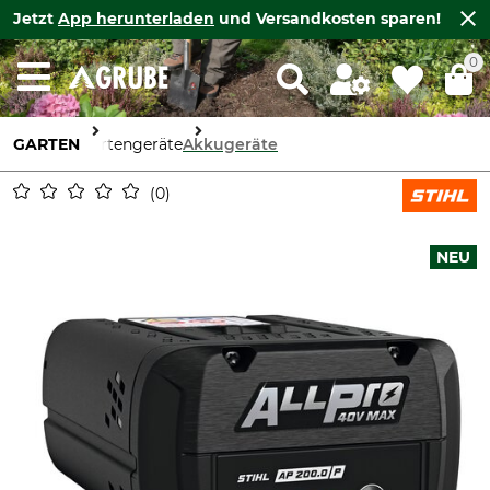
Jetzt
App herunterladen
und Versandkosten sparen!
0
GARTEN
Gartengeräte
Akkugeräte
0
NEU