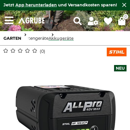
Jetzt
App herunterladen
und Versandkosten sparen!
0
GARTEN
Gartengeräte
Akkugeräte
0
NEU