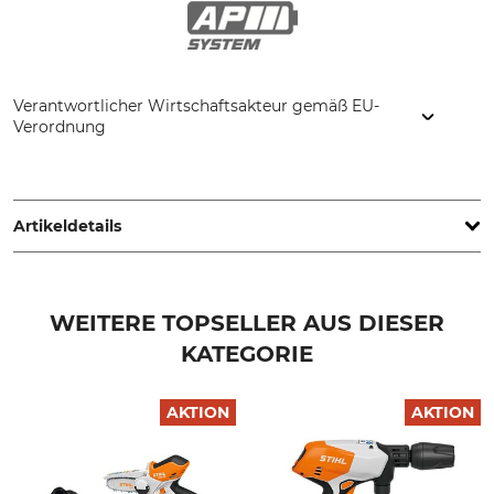
Verantwortlicher Wirtschaftsakteur gemäß EU-
Verordnung
STIHL Vertriebszentrale AG & Co. KG, Robert-Bosch-Str. 13,
64807 Dieburg, Germany, www.stihl.de
Artikeldetails
IP-Schutzart
Energiekapazität
IPX5
111 Wh
WEITERE TOPSELLER AUS DIESER
KATEGORIE
Marke
Akkusystem
Stihl
AP-System
AKTION
AKTION
Produkttyp
Modellbezeichnung
Akku
ALLPRO AP 100.0 P
Max. Spannung
Batterietyp