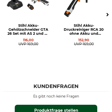
40 V
Li-Ion-Akku
Herstellung
Hersteller-Artikel-Nr.
Made in Germany
EA13 400 6500
Stihl Akku-
Stihl Akku-
Gehölzschneider GTA
Druckreiniger RCA 20
Gewicht
26 Set mit AS 2 und AL
ohne Akku und
0,9 kg
1
Ladegerät
116,00
152,90
UVP
169,00
UVP
169,00
KUNDENFRAGEN
Es gibt noch keine Fragen
Produktfrage stellen