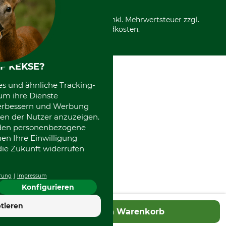
Nachhaltigkeit
Über uns
Entsorgung und Umwelt
Community
Alle Preise in Euro und inkl. Mehrwertsteuer zzgl.
Datenschutz Print
International
Versandkosten.
Kooperationen
F KEKSE?
es und ähnliche Tracking-
um ihre Dienste
 verbessern und Werbung
en der Nutzer anzuzeigen.
erden personenbezogene
nen Ihre Einwilligung
die Zukunft widerrufen
rung
Impressum
Konfigurieren
tieren
In den Warenkorb