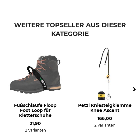
Marke
Produkttyp
Stein
Fußschlaufe
WEITERE TOPSELLER AUS DIESER
KATEGORIE
Modellbezeichnung
Gewicht
Cambo SRT
28 g
Fußschlaufe Floop
Petzl Kniesteigklemme
Foot Loop für
Knee Ascent
Kletterschuhe
166,00
21,90
2 Varianten
2 Varianten