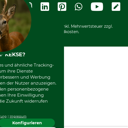
Widerrufsformular
Vorkasse
Ladengeschäft
Kostenloser Rückversand
Motorgeräteshop
Nachhaltigkeit
Über uns
Entsorgung und Umwelt
Community
Alle Preise in Euro und inkl. Mehrwertsteuer zzgl.
Datenschutz Print
International
Versandkosten.
Kooperationen
F KEKSE?
es und ähnliche Tracking-
um ihre Dienste
 verbessern und Werbung
en der Nutzer anzuzeigen.
erden personenbezogene
nen Ihre Einwilligung
die Zukunft widerrufen
rung
Impressum
Konfigurieren