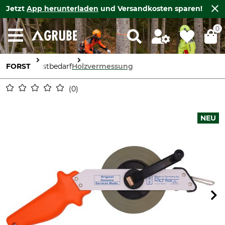
Jetzt
App herunterladen
und Versandkosten sparen!
0
FORST
Forstbedarf
Holzvermessung
0
NEU