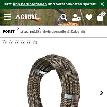
Jetzt
App herunterladen
und Versandkosten sparen!
0
FORST
Forsttechnik
Stahlwindenseile & Zubehör
0