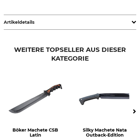
De Wild BV, Spectrum 38, 4706 NM Roosendaal,
Netherlands, www.silky-europe.de
Artikeldetails
Marke
Produkttyp
Silky
Ersatzklinge
WEITERE TOPSELLER AUS DIESER
KATEGORIE
Modellbezeichnung
Herstellung
für Nata Outback Edition
Made in Japan
Gewicht
520 g
Böker Machete CSB
Silky Machete Nata
Latin
Outback-Edition