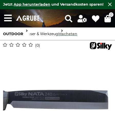
Jetzt
App herunterladen
und Versandkosten sparen!
0
OUTDOOR
Messer & Werkzeug
Macheten
0