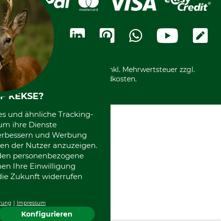
Cookie-Einstellungen
Bestellung widerrufen
Ratenkauf
Karriere
Widerrufsbelehrung
Rechnung
Termine
Widerrufsformular
Vorkasse
Ladengeschäft
Kostenloser Rückversand
Motorgeräteshop
Nachhaltigkeit
Über uns
Entsorgung und Umwelt
Community
Alle Preise in Euro und inkl. Mehrwertsteuer zzgl.
Datenschutz Print
International
Versandkosten.
Kooperationen
F KEKSE?
es und ähnliche Tracking-
um ihre Dienste
 verbessern und Werbung
en der Nutzer anzuzeigen.
erden personenbezogene
nen Ihre Einwilligung
die Zukunft widerrufen
rung
Impressum
Konfigurieren