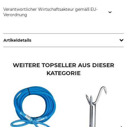
Verantwortlicher Wirtschaftsakteur gemäß EU-
Verordnung
Latschbacher GmbH, Hauptstr. 8/10, 4484 Kronstorf, Austria,
www.latschbacher.com
Artikeldetails
Marke
Produkttyp
Signumat
Magazin
WEITERE TOPSELLER AUS DIESER
KATEGORIE
Modellbezeichnung
Herstellung
Double Save mit
Made in Austria
Mitnahmetasche