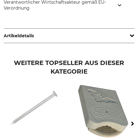
Verantwortlicher Wirtschaftsakteur gemäß EU-
Verordnung
Schwegler Vogel- u. Naturschutzprodukte GmbH, Heinkelstr.
35, 73614 Schorndorf, Germany, www.schwegler-natur.de
Artikeldetails
Marke
Produkttyp
Schwegler
Hornissen-Starterhöhle
WEITERE TOPSELLER AUS DIESER
KATEGORIE
Herstellung
Breite (außen)
Made in Germany
16 cm
Höhe (außen)
Tiefe (außen)
35 cm
17 cm
Gewicht
3,9 kg