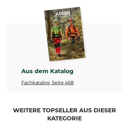
Marke
Produkttyp
Schwegler
Ersatzvorderwand
Modellbezeichnung
Herstellung
für Halbhöhle 2H
Made in Germany
Aus dem Katalog
Fachkatalog, Seite 468
WEITERE TOPSELLER AUS DIESER
KATEGORIE