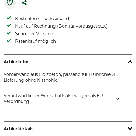
Kostenloser Rückversand
Kauf auf Rechnung (Bonität vorausgesetzt)
Schneller Versand
Ratenkauf möglich
Artikelinfos
Vorderwand aus Holzbeton, passend für Halbhöhle 2H.
Lieferung ohne Nisthöhle.
Verantwortlicher Wirtschaftsakteur gemäß EU-
Verordnung
Schwegler Vogel- u. Naturschutzprodukte GmbH, Heinkelstr.
35, 73614 Schorndorf, Germany, www.schwegler-natur.de
Artikeldetails