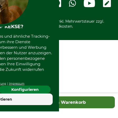
Ladengeschäft
Kostenloser Rückversand
Motorgeräteshop
Nachhaltigkeit
Über uns
Entsorgung und Umwelt
Community
Alle Preise in Euro und inkl. Mehrwertsteuer zzgl.
Datenschutz Print
International
F KEKSE?
Versandkosten.
Kooperationen
es und ähnliche Tracking-
um ihre Dienste
 verbessern und Werbung
en der Nutzer anzuzeigen.
erden personenbezogene
nen Ihre Einwilligung
die Zukunft widerrufen
rung
Impressum
Konfigurieren
tieren
In den Warenkorb