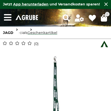
Jetzt
App herunterladen
und Versandkosten sparen!
0
JAGD
Specials
Geschenkartikel
0