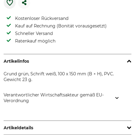
Kostenloser Rückversand
Kauf auf Rechnung (Bonität vorausgesetzt)
Schneller Versand
Ratenkauf möglich
Artikelinfos
Grund grün, Schrift weiß, 100 x 150 mm (B × H), PVC.
Gewicht 23 g.
Verantwortlicher Wirtschaftsakteur gemäß EU-
Verordnung
Printec Signograph GmbH, Mommsenstr. 3, 04103 Leipzig,
Germany, www.printec-signograph.de
Artikeldetails