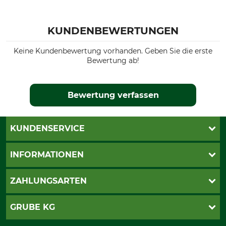
KUNDENBEWERTUNGEN
Keine Kundenbewertung vorhanden. Geben Sie die erste
Bewertung ab!
Bewertung verfassen
KUNDENSERVICE
Live-Shopping
INFORMATIONEN
Katalogbestellung
Newsletter-Anmeldung
AGB
ZAHLUNGSARTEN
Kontakt
Impressum
Gewährleistung/Kostenvoranschlag
Datenschutz
PayPal
GRUBE KG
Seilwindenprüfung
Barrierefreiheit
Kreditkarte
Fragen und Antworten
Lieferung