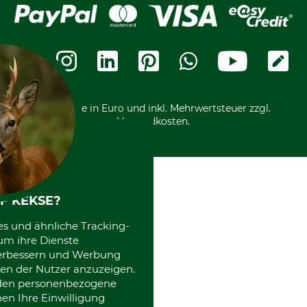
Bankeinzug
Leitbild
Cookie-Einstellungen
Bestellung widerrufen
Ratenkauf
Karriere
Widerrufsbelehrung
Rechnung
Termine
Widerrufsformular
Vorkasse
Ladengeschäft
Kostenloser Rückversand
Motorgeräteshop
Nachhaltigkeit
Über uns
Entsorgung und Umwelt
Community
Alle Preise in Euro und inkl. Mehrwertsteuer zzgl.
Datenschutz Print
International
Versandkosten.
Kooperationen
F KEKSE?
es und ähnliche Tracking-
um ihre Dienste
 verbessern und Werbung
en der Nutzer anzuzeigen.
erden personenbezogene
nen Ihre Einwilligung