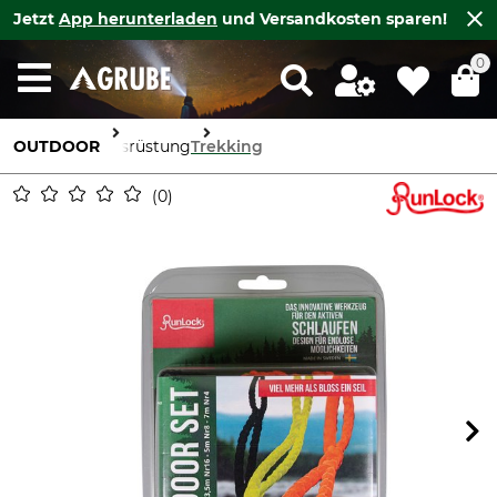
Jetzt
App herunterladen
und Versandkosten sparen!
0
OUTDOOR
Ausrüstung
Trekking
0