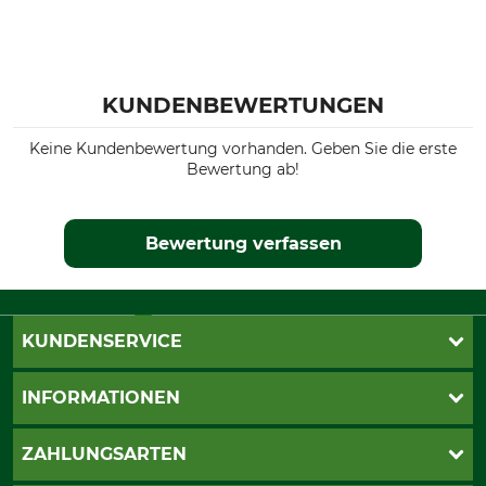
KUNDENBEWERTUNGEN
Keine Kundenbewertung vorhanden. Geben Sie die erste
Bewertung ab!
Bewertung verfassen
KUNDENSERVICE
Live-Shopping
INFORMATIONEN
Katalogbestellung
Newsletter-Anmeldung
AGB
ZAHLUNGSARTEN
Kontakt
Impressum