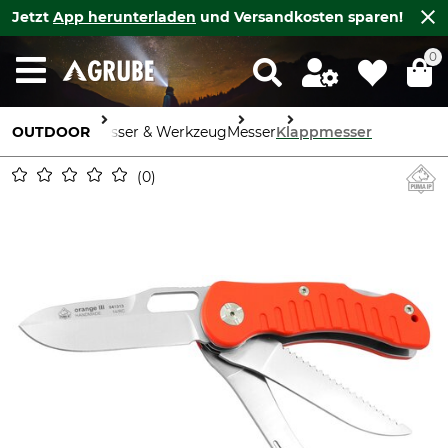
Jetzt
App herunterladen
und Versandkosten sparen!
0
OUTDOOR
Messer & Werkzeug
Messer
Klappmesser
0