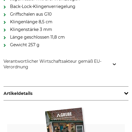
Back-Lock-Klingenverriegelung
Griffschalen aus G10
Klingenlänge 8,5 cm
Klingenstärke 3 mm
Länge geschlossen 11,8 cm
Gewicht 257 g
Verantwortlicher Wirtschaftsakteur gemäß EU-
Verordnung
PUMA GmbH IP Solingen, An den Eichen 20-22, 42699
Solingen, Germany, www.pumaknives.de
Artikeldetails
Stahlart
Griffmaterial
440A
G10
Klingenlänge
Klingenstärke