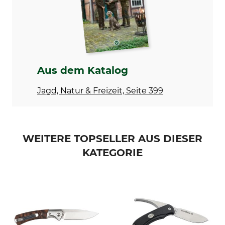
8,5 cm
3 mm
Marke
Produkttyp
Puma IP
Jagdmesser
Modellbezeichnung
Gewicht
Orange III
257 g
Aus dem Katalog
Herstellung
Jagd, Natur & Freizeit, Seite 399
Made in Italy
WEITERE TOPSELLER AUS DIESER
KATEGORIE