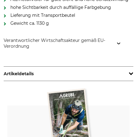
hohe Sichtbarkeit durch auffällige Farbgebung
Lieferung mit Transportbeutel
Gewicht ca. 1130 g
Verantwortlicher Wirtschaftsakteur gemäß EU-
Verordnung
PROTOS GmbH, Herrschaftswiesen 11, 6842 Koblach, Austria,
www.protos.at
Artikeldetails
Norm
Marke
EN 397
Protos
EN 12492
EN 352-3
EN 1731
EN 352
Visiermaterial
Produkttyp