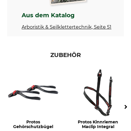
Ätzmetall
Kopfschutz-Kombination
Aus dem Katalog
Modellbezeichnung
Kopfumfang
Integral Arborist rot-
54-62 cm
Arboristik & Seilklettertechnik, Seite 51
neongelb
Herstellung
Farbe
Made in Austria
rot-neongelb
ZUBEHÖR
Gewicht
1130 g
Protos
Protos Kinnriemen
Gehörschutzbügel
Maclip Integral