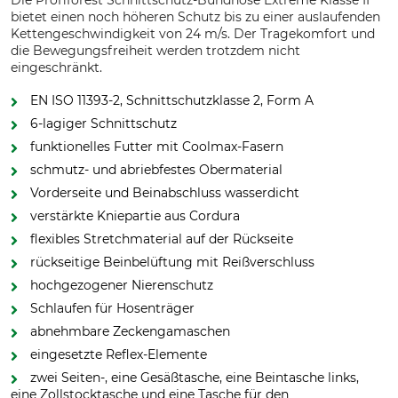
Die Profiforest Schnittschutz-Bundhose Extreme Klasse II
bietet einen noch höheren Schutz bis zu einer auslaufenden
Kettengeschwindigkeit von 24 m/s. Der Tragekomfort und
die Bewegungsfreiheit werden trotzdem nicht
eingeschränkt.
EN ISO 11393-2, Schnittschutzklasse 2, Form A
6-lagiger Schnittschutz
funktionelles Futter mit Coolmax-Fasern
schmutz- und abriebfestes Obermaterial
Vorderseite und Beinabschluss wasserdicht
verstärkte Kniepartie aus Cordura
flexibles Stretchmaterial auf der Rückseite
rückseitige Beinbelüftung mit Reißverschluss
hochgezogener Nierenschutz
Schlaufen für Hosenträger
abnehmbare Zeckengamaschen
eingesetzte Reflex-Elemente
zwei Seiten-, eine Gesäßtasche, eine Beintasche links,
eine Zollstocktasche und eine Tasche für den