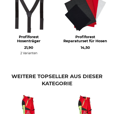
Trocknen
Bügeln
Nicht im Wäschetrockner
Bügeln bis 110 °C
trocknen
Professionelle Textilpflege
Für
Nicht trockenreinigen
Herren
Profiforest
Profiforest
Hosenträger
Reparaturset für Hosen
Herstellung
Farbe
21,90
14,50
Made in Slovakia
rot
2 Varianten
Konfektionsgröße
XS
WEITERE TOPSELLER AUS DIESER
KATEGORIE