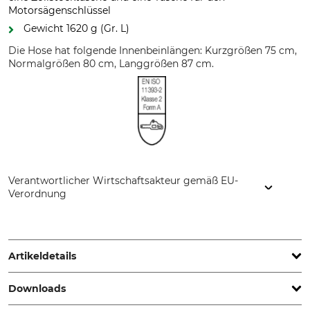
Motorsägenschlüssel
Gewicht 1620 g (Gr. L)
Die Hose hat folgende Innenbeinlängen: Kurzgrößen 75 cm,
Normalgrößen 80 cm, Langgrößen 87 cm.
Verantwortlicher Wirtschaftsakteur gemäß EU-
Verordnung
PROFIFOREST s.r.o., Novohradská 1064, 99001 Veľký Krtíš,
Slovakia, www.profiforest.eu
Artikeldetails
Downloads
Norm
Schnittschutzform
EN ISO 11393-2
A