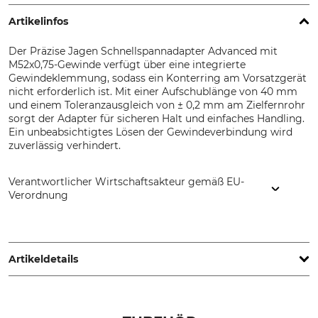
Artikelinfos
Der Präzise Jagen Schnellspannadapter Advanced mit
M52x0,75-Gewinde verfügt über eine integrierte
Gewindeklemmung, sodass ein Konterring am Vorsatzgerät
nicht erforderlich ist. Mit einer Aufschublänge von 40 mm
und einem Toleranzausgleich von ± 0,2 mm am Zielfernrohr
sorgt der Adapter für sicheren Halt und einfaches Handling.
Ein unbeabsichtigtes Lösen der Gewindeverbindung wird
zuverlässig verhindert.
Verantwortlicher Wirtschaftsakteur gemäß EU-
Verordnung
Präzise Jagen GmbH, Ehekirchener Str. 20, 86669
Königsmoos, Germany, www.praezise-jagen.de
Artikeldetails
Marke
Produkttyp
Präzise Jagen
Schnellspannadapter