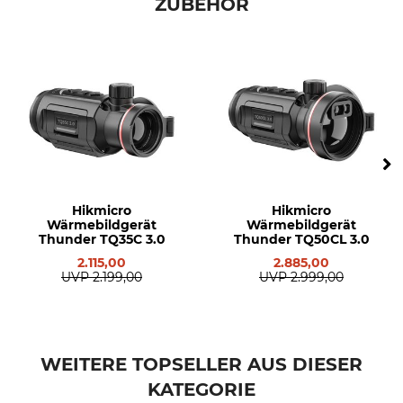
ZUBEHÖR
Modellbezeichnung
Herstellung
Advanced
Made in Germany
Hikmicro
Hikmicro
Wärmebildgerät
Wärmebildgerät
Thunder TQ35C 3.0
Thunder TQ50CL 3.0
2.115,00
2.885,00
UVP
2.199,00
UVP
2.999,00
WEITERE TOPSELLER AUS DIESER
KATEGORIE