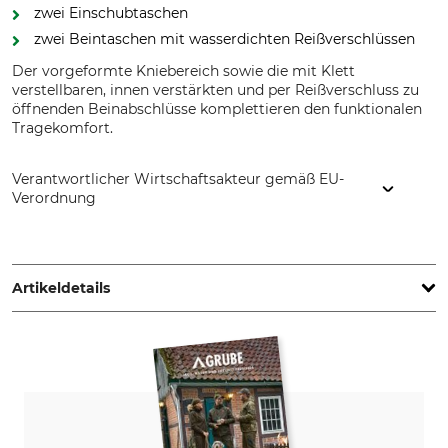
zwei Einschubtaschen
zwei Beintaschen mit wasserdichten Reißverschlüssen
Der vorgeformte Kniebereich sowie die mit Klett
verstellbaren, innen verstärkten und per Reißverschluss zu
öffnenden Beinabschlüsse komplettieren den funktionalen
Tragekomfort.
Verantwortlicher Wirtschaftsakteur gemäß EU-
Verordnung
Pinewood AB, Bokåkravägen 4, 331 53 Värnamo, Sweden,
www.pinewood.eu
Artikeldetails
Marke
Produkttyp
Pinewood
Jagdhose
Modellbezeichnung
Oberstoff
Caribou Hunt Extrem
88% Polyester
12% Polyamid