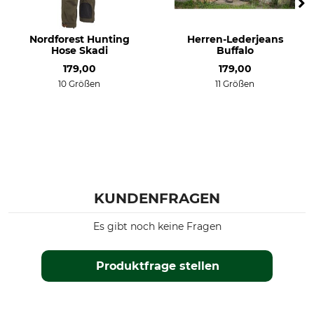
geräuscharm
Nordforest Hunting
Herren-Lederjeans
Für
Jahreszeit
Hose Skadi
Buffalo
Herren
Sommer
179,00
179,00
Frühling
10 Größen
11 Größen
Passform
Wasserdichtigkeit
regular
wasserdicht
Winddichtigkeit
Farbe
winddicht
suede brown-d.olive
Konfektionsgröße
KUNDENFRAGEN
46
Es gibt noch keine Fragen
Produktfrage stellen