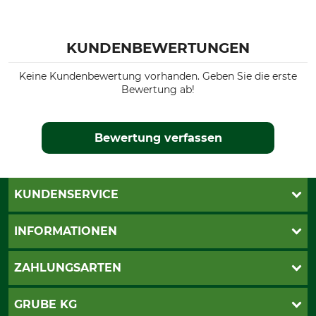
KUNDENBEWERTUNGEN
Keine Kundenbewertung vorhanden. Geben Sie die erste
Bewertung ab!
Bewertung verfassen
KUNDENSERVICE
Live-Shopping
INFORMATIONEN
Katalogbestellung
Newsletter-Anmeldung
AGB
ZAHLUNGSARTEN
Kontakt
Impressum
Gewährleistung/Kostenvoranschlag
Datenschutz
PayPal
GRUBE KG
Seilwindenprüfung
Barrierefreiheit