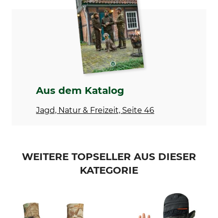
Modellbezeichnung
Oberstoff
Wool
70% Wolle
30% Polyamid
Futter
Füllung
100% Polyester
100% Polyester
Waschen
Bleichen
Aus dem Katalog
30 °C Buntwäsche
Nicht bleichen
Jagd, Natur & Freizeit, Seite 46
Trocknen
Bügeln
Nicht im Wäschetrockner
Nicht bügeln
trocknen
Professionelle Textilpflege
Für
WEITERE TOPSELLER AUS DIESER
Nicht trockenreinigen
Damen
KATEGORIE
Herren
Farbe
Handschuhgröße
mossgreen mel
M/L