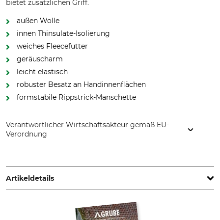
bietet zusätzlichen Griff.
außen Wolle
innen Thinsulate-Isolierung
weiches Fleecefutter
geräuscharm
leicht elastisch
robuster Besatz an Handinnenflächen
formstabile Rippstrick-Manschette
Verantwortlicher Wirtschaftsakteur gemäß EU-
Verordnung
Pinewood AB, Bokåkravägen 4, 331 53 Värnamo, Sweden,
www.pinewood.eu
Artikeldetails
Marke
Produkttyp
Pinewood
Handschuhe